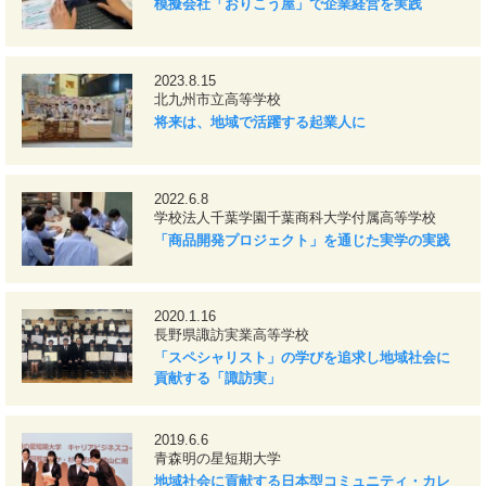
模擬会社「おりこう屋」で企業経営を実践
2023.8.15
北九州市立高等学校
将来は、地域で活躍する起業人に
2022.6.8
学校法人千葉学園千葉商科大学付属高等学校
「商品開発プロジェクト」を通じた実学の実践
2020.1.16
長野県諏訪実業高等学校
「スペシャリスト」の学びを追求し地域社会に
貢献する「諏訪実」
2019.6.6
青森明の星短期大学
地域社会に貢献する日本型コミュニティ・カレ