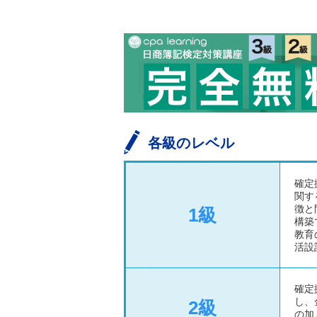
各級のレベル
確定
関す
徴と
1級
構築
教育
活設
確定
し、
2級
の加