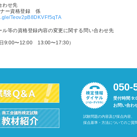
合わせ先
ンナー資格登録 係
rms.gle/Teov2pB8DKVFf5qTA
ール等の資格登録内容の変更に関する問い合わせ先
9:00〜12:00 13:00〜17:30）
050-
受付時間 9:
お問い合わ
試験問題の内容及び採点内容、
採点基準・方法についてのご質