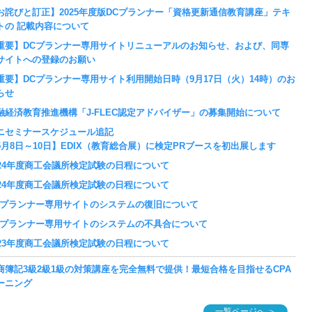
お詫びと訂正】2025年度版DCプランナー「資格更新通信教育講座」テキ
トの 記載内容について
重要】DCプランナー専用サイトリニューアルのお知らせ、および、同専
サイトへの登録のお願い
重要】DCプランナー専用サイト利用開始日時（9月17日（火）14時）のお
らせ
融経済教育推進機構「J-FLEC認定アドバイザー」の募集開始について
ニセミナースケジュール追記
5月8日～10日】EDIX（教育総合展）に検定PRブースを初出展します
024年度商工会議所検定試験の日程について
024年度商工会議所検定試験の日程について
Cプランナー専用サイトのシステムの復旧について
Cプランナー専用サイトのシステムの不具合について
023年度商工会議所検定試験の日程について
商簿記3級2級1級の対策講座を完全無料で提供！最短合格を目指せるCPA
ーニング
一覧ページへ ＞