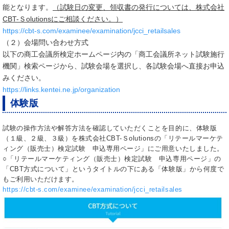
能となります。
（試験日の変更、領収書の発行については、株式会社
CBT-Ｓolutionsにご相談ください。）
https://cbt-s.com/examinee/examination/jcci_retailsales
（２）会場問い合わせ方式
以下の商工会議所検定ホームページ内の「商工会議所ネット試験施行
機関」検索ページから、試験会場を選択し、各試験会場へ直接お申込
みください。
https://links.kentei.ne.jp/organization
体験版
試験の操作方法や解答方法を確認していただくことを目的に、体験版
（１級、２級、３級）を株式会社CBT-Ｓolutionsの「リテールマーケテ
ィング（販売士）検定試験 申込専用ページ」にご用意いたしました。
○「リテールマーケティング（販売士）検定試験 申込専用ページ」の
「CBT方式について」というタイトルの下にある「体験版」から何度で
もご利用いただけます。
https://cbt-s.com/examinee/examination/jcci_retailsales