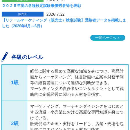
２０２５年度の各種検定試験最優秀者等を表彰
2026.7.22
販売士
【リテールマーケティング（販売士）検定試験】受験者データを掲載しま
した（2026年4月～6月）
一覧ページへ ＞
各級のレベル
経営に関する極めて高度な知識を身につけ、商品計
画からマーケティング、経営計画の立案や財務予測
1級
等の経営管理について適切な判断ができる。
マーケティングの責任者やコンサルタントとして戦
略的に企業経営に関わる人材を目指す。
マーケティング、マーチャンダイジングをはじめと
する流通・小売業における高度な専門知識を身につ
けている。
2級
販売促進の企画・実行をリードし、店舗・売場を包
括的にマネジメントする人材を目指す。