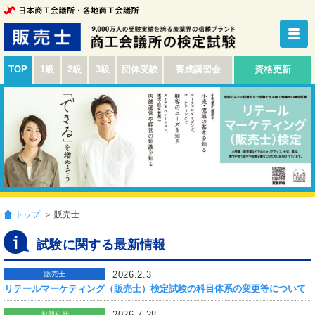
TOP
1級
2級
3級
団体受験
養成講習会
資格更新
トップ
＞ 販売士
試験に関する最新情報
2026.2.3
販売士
リテールマーケティング（販売士）検定試験の科目体系の変更等について
2026.7.28
お知らせ