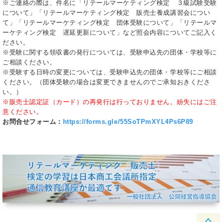
※ご連絡の際は、件名に「リテールマーケティング検定 ３級試験受験
について」「リテールマーケティング検定 販売士養成講習会につい
て」「リテールマーケティング検定 団体受験について」「リテールマ
ーケティング検定 遅延更新について」など照会内容についてご記入く
ださい。
※受験に関する領収書の発行については、受験申込先の団体・学校等に
ご相談ください。
※受験する日時の変更については、受験申込先の団体・学校等にご相談
ください。（団体受験の場合は変更できませんのでご承知おきくださ
い。）
※販売士認定証（カード）の再発行は行っておりません。紛失にはご注
意ください。
お問合せフォーム：
https://forms.gle/55SoTPmXYL4Ps6P89