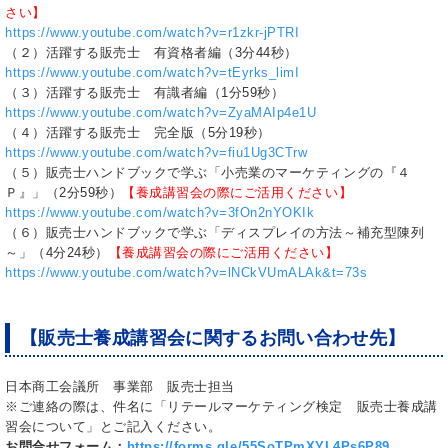
さい】
https://www.youtube.com/watch?v=r1zkr-jPTRI
（２）活躍する販売士 有資格者編（3分44秒）
https://www.youtube.com/watch?v=tEyrks_limI
（３）活躍する販売士 有識者編（1分59秒）
https://www.youtube.com/watch?v=ZyaMAIp4e1U
（４）活躍する販売士 完全版（5分19秒）
https://www.youtube.com/watch?v=fiu1Ug3CTrw
（５）販売士ハンドブックで学ぶ「小売業のマーケティングの『４
Ｐ』」（2分59秒）
【養成講習会の際にご活用ください】
https://www.youtube.com/watch?v=3fOn2nYOKIk
（６）販売士ハンドブックで学ぶ「ディスプレイの方法～補充型陳列
～」（4分24秒）
【養成講習会の際にご活用ください】
https://www.youtube.com/watch?v=lNCkVUmALAk&t=73s
【販売士養成講習会に関するお問い合わせ先】
日本商工会議所 事業部 販売士担当
※ご連絡の際は、件名に「リテールマーケティング検定 販売士養成講
習会について」とご記入ください。
お問合せフォーム：
https://forms.gle/55SoTPmXYL4Ps6P89