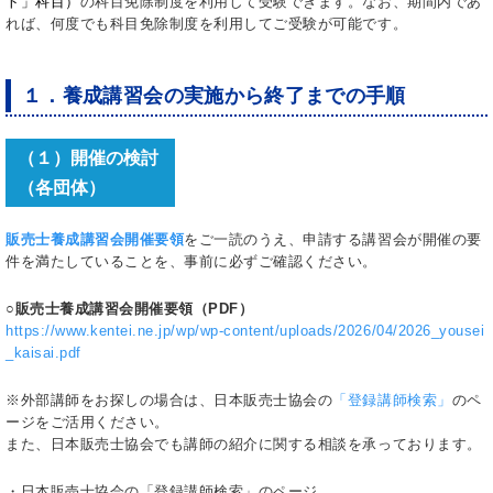
ト」科目）
の科目免除制度を利用して受験できます。なお、期間内であ
れば、何度でも科目免除制度を利用してご受験が可能です。
１．養成講習会の実施から終了までの手順
（１）開催の検討
（各団体）
販売士養成講習会開催要領
をご一読のうえ、申請する講習会が開催の要
件を満たしていることを、事前に必ずご確認ください。
○
販売士養成講習会開催要領（PDF）
https://www.kentei.ne.jp/wp/wp-content/uploads/2026/04/2026_yousei
_kaisai.pdf
※外部講師をお探しの場合は、日本販売士協会の
「登録講師検索」
のペ
ージをご活用ください。
また、日本販売士協会でも講師の紹介に関する相談を承っております。
・日本販売士協会の「登録講師検索」のページ