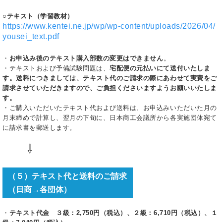
○
テキスト（学習教材）
https://www.kentei.ne.jp/wp/wp-content/uploads/2026/04/
yousei_text.pdf
・
お申込み後のテキスト購入部数の変更はできません
。
・テキストおよび予備試験問題は、
宅配便の元払いにて送付いたしま
す。送料につきましては、テキスト代のご請求の際にあわせて実費をご
請求させていただきますので、ご負担くださいますようお願いいたしま
す。
・ご購入いただいたテキスト代および送料は、お申込みいただいた月の
月末締めで計算し、翌月の下旬に、日本商工会議所から各実施団体宛て
に請求書を郵送します。
⇩
（５）テキスト代と送料のご請求
（日商→各団体）
・
テキスト代金 ３級：2,750円（税込）、２級：6,710円（税込）、１