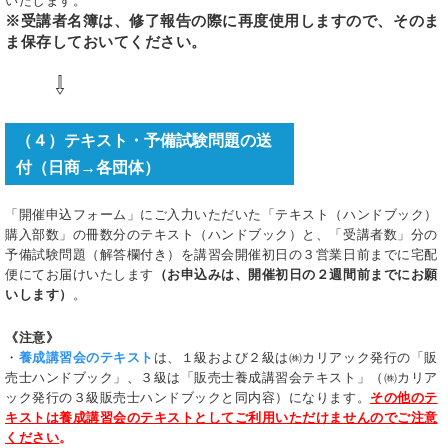
いたします。
※受講者名簿は、修了報告の際に再度使用しますので、そのま
ま保存しておいてください。
⇩
（４）テキスト・予備試験問題の送
付（日商→各団体）
「開催申込フォーム」にご入力いただいた「テキスト（ハンドブック）
購入部数」の冊数分のテキスト（ハンドブック）と、「受講者数」分の
予備試験問題（解答欄付き）を講習会開催初日の３営業日前までに宅配
便にてお届けいたします
（お申込みは、開催初日の２週間前までにお願
いします）
。
《注意》
・
養成講習会のテキスト
は、１級および２級は㈱カリアック発行の「販
売士ハンドブック」、３級は「販売士養成講習会テキスト」（㈱カリア
ック発行の３級販売士ハンドブックと同内容）になります。
その他のテ
キストは養成講習会のテキストとしてご利用いただけませんのでご注意
ください
。