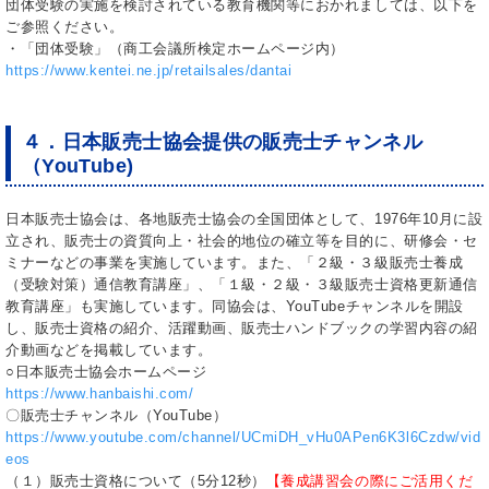
団体受験の実施を検討されている教育機関等におかれましては、以下を
ご参照ください。
・「団体受験」（商工会議所検定ホームページ内）
https://www.kentei.ne.jp/retailsales/dantai
４．日本販売士協会提供の販売士チャンネル
（YouTube)
日本販売士協会は、各地販売士協会の全国団体として、1976年10月に設
立され、販売士の資質向上・社会的地位の確立等を目的に、研修会・セ
ミナーなどの事業を実施しています。また、「２級・３級販売士養成
（受験対策）通信教育講座」、「１級・２級・３級販売士資格更新通信
教育講座」も実施しています。同協会は、YouTubeチャンネルを開設
し、販売士資格の紹介、活躍動画、販売士ハンドブックの学習内容の紹
介動画などを掲載しています。
○日本販売士協会ホームページ
https://www.hanbaishi.com/
〇販売士チャンネル（YouTube）
https://www.youtube.com/channel/UCmiDH_vHu0APen6K3l6Czdw/vid
eos
（１）販売士資格について（5分12秒）
【養成講習会の際にご活用くだ