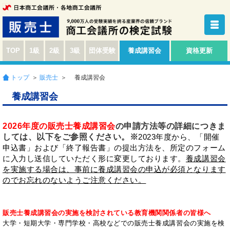
TOP
1級
2級
3級
団体受験
養成講習会
資格更新
トップ
＞
販売士
＞ 養成講習会
養成講習会
2026年度の販売士養成講習会
の申請方法等の詳細につきま
しては、以下をご参照ください。※
2023年度から、「開催
申込書」および「終了報告書」の提出方法を、所定のフォーム
に入力し送信していただく形に変更しております。
養成講習会
を実施する場合は、事前に養成講習会の申込が必須となります
のでお忘れのないようご注意ください。
販売士養成講習会の実施を検討されている教育機関関係者の皆様へ
大学・短期大学・専門学校・高校などでの販売士養成講習会の実施を検