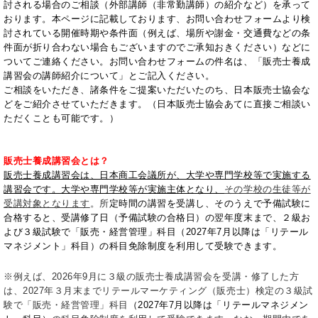
討される場合のご相談（外部講師（非常勤講師）の紹介など）を承って
おります。本ページに記載しております、お問い合わせフォームより検
討されている開催時期や条件面（例えば、場所や謝金・交通費などの条
件面が折り合わない場合もございますのでご承知おきください）などに
ついてご連絡ください。お問い合わせフォームの件名は、「販売士養成
講習会の講師紹介について」とご記入ください。
ご相談をいただき、諸条件をご提案いただいたのち、日本販売士協会な
どをご紹介させていただきます。（日本販売士協会あてに直接ご相談い
ただくことも可能です。）
販売士養成講習会とは？
販売士養成講習会は、日本商工会議所が、大学や専門学校等で実施する
講習会です。大学や専門学校等が実施主体となり、
その学校の生徒等が
受講対象となります
。所
定時間の講習を受講し、そのうえで予備試験に
合格すると、受講修了日（予備試験の合格日）の翌年度末まで、２級お
よび３級試験で「販売・経営管理」科目（2027年7月以降は「リテール
マネジメント」科目）の科目免除制度を利用して受験できます。
※例えば、2026年9月に３級の販売士養成講習会を受講・修了した方
は、2027年３月末までリテールマーケティング（販売士）検定の３級試
験で「販売・経営管理」科目
（2027年7月以降は「リテールマネジメン