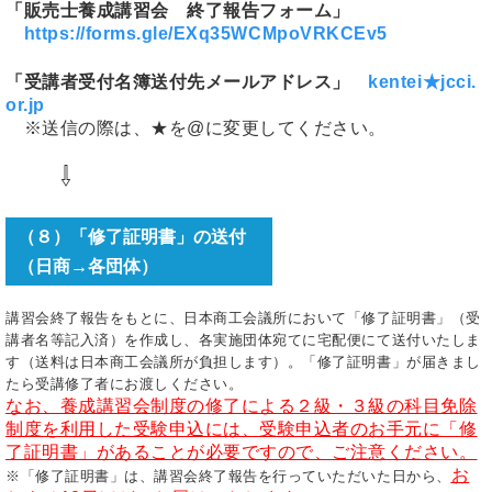
「販売士養成講習会 終了報告フォーム」
https://forms.gle/EXq35WCMpoVRKCEv5
「受講者受付名簿送付先メールアドレス」
kentei★jcci.
or.jp
※送信の際は、★を@に変更してください。
⇩
（８）「修了証明書」の送付
（日商→各団体）
講習会終了報告をもとに、日本商工会議所において「修了証明書」（受
講者名等記入済）を作成し、各実施団体宛てに宅配便にて送付いたしま
す（送料は日本商工会議所が負担します）。「修了証明書」が届きまし
たら受講修了者にお渡しください。
なお、養成講習会制度の修了による２級・３級の科目免除
制度を利用した受験申込には、受験申込者のお手元に「修
了証明書」があることが必要ですので、ご注意ください。
お
※「修了証明書」は、講習会終了報告を行っていただいた日から、