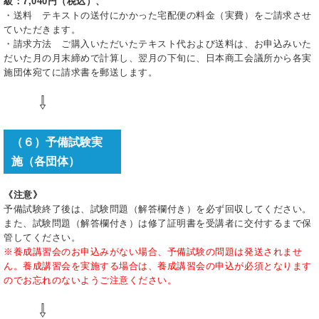
級：7,040円（税込）、
・送料 テキストの送付にかかった宅配便の料金（実費）をご請求させ
ていただきます。
・請求方法 ご購入いただいたテキスト代および送料は、お申込みいた
だいた月の月末締めで計算し、翌月の下旬に、日本商工会議所から各実
施団体宛てに請求書を郵送します。
⇩
（６）予備試験実
施（各団体）
《注意》
予備試験終了後は、試験問題（解答欄付き）を必ず回収してください。
また、試験問題（解答欄付き）は修了証明書を受講者に交付するまで保
管してください。
※養成講習会のお申込みがない場合、予備試験の問題は発送されませ
ん。養成講習会を実施する場合は、養成講習会の申込が必須となります
のでお忘れのないようご注意ください。
⇩