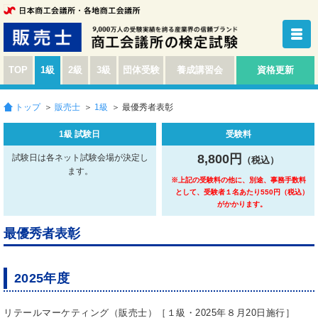
TOP
1級
2級
3級
団体受験
養成講習会
資格更新
トップ
＞
販売士
＞
1級
＞ 最優秀者表彰
1級 試験日
受験料
8,800円
試験日は各ネット試験会場が決定し
（税込）
ます。
※上記の受験料の他に、別途、事務手数料
として、受験者１名あたり550円（税込）
がかかります。
最優秀者表彰
2025年度
リテールマーケティング（販売士）［１級・2025年８月20日施行］