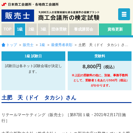
TOP
1級
2級
3級
団体受験
養成講習会
資格更新
トップ
＞
販売士
＞
1級
＞
最優秀者表彰
＞ 土肥 天（ドイ タカシ）さん
1級 試験日
受験料
8,800円
試験日は各ネット試験会場が決定し
（税込）
ます。
※上記の受験料の他に、別途、事務手数料
として、受験者１名あたり550円（税込）
がかかります。
土肥 天（ドイ タカシ）さん
リテールマーケティング（販売士）［第87回１級・2021年2月17日施
行］