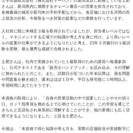
大手出版取次会社（株式会社トーハン）の新潟支店に勤務している土肥
さんは、新潟県内に展開するチェーン書店への営業を担当されており、
各種書籍の補充や新刊本の予約手配などから、各店舗における月間の売
上状況の分析、今後取るべき対策の提案などの業務を行っています。
入社前に既に本検定２級を取得されていましたが、担当者レベルではな
く、マネジメントする立場での知識や考え方を身に付け、より高いレベ
ルの提案や仕事ができるようになりたいと考え、21年２月施行の１級試
験を受験、最も優秀な成績で合格されました。
土肥さんは、社内で実施されていた１級取得のための講習へ毎週参加
し、公式テキストである「販売士ハンドブック」を読み込み、その理解
に努められたとのこと。また、試験日が近づいた年末以降は、過去問題
や問題集を解き続け、週末はほぼ１日中、平日も帰宅後に１時間以上、
学習時間にあてたそうです。
本資格の取得により、「自身の営業活動の中で提案したことやその切り
口、ＯＪＴ指導員を務める上で心掛けていたことが、この学習を通じて
きちんと言語化され体系的に理解することができ、他の業務にも広く活
用できるようになりました」と語る土肥さん。
今後は、「本資格で得た知識や考え方を、実際の店舗状況や実績数字に