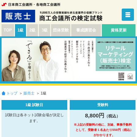
TOP
1級
2級
3級
団体受験
養成講習会
資格更新
トップ
＞
販売士
＞ 1級
1級 試験日
受験料
8,800円
試験日は各ネット試験会場が決定し
（税込）
ます。
※上記の受験料の他に、別途、事務手数料
として、受験者１名あたり550円（税込）
がかかります。