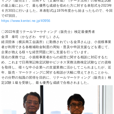
ィング（販売士）、日商ＰＣ（文書作成）（データ活用）の各検定試験
の最上級において、最も優秀な成績を収めた方に対する表彰式を2023年
６月30日に行いました。本表彰式は1976年度から始まったもので、今回
で47回目。
https://www.kentei.ne.jp/40956
〇2022年度リテールマーケティング（販売士）検定最優秀者
金澤 泰司（かなざわ やすし）さん
経済団体（横浜商工会議所）に勤務されている金澤さんは、小規模事業
者が利用できる各種補助金制度の周知・普及や申請支援などを通じて、
企業が抱える様々な経営問題に対し支援を行っています。
現在の業務では、小規模事業者からの経営に関する相談に対応するた
め、これまで日商簿記検定試験やビジネス実務法務検定試験などの資格
を取得し、様々な中小企業への支援業務に活かしてこられましたが、近
年、販売・マーケティングに関する相談が大幅に増えてきたことから、
その分野の知識の習得を目的に、リテールマーケティング（販売士）検
定試験１級を受験し、最も優秀な成績で合格されました。