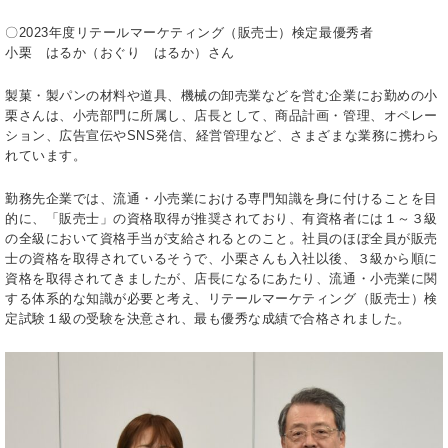
〇2023年度リテールマーケティング（販売士）検定最優秀者
小栗 はるか（おぐり はるか）さん
製菓・製パンの材料や道具、機械の卸売業などを営む企業にお勤めの小
栗さんは、小売部門に所属し、店長として、商品計画・管理、オペレー
ション、広告宣伝やSNS発信、経営管理など、さまざまな業務に携わら
れています。
勤務先企業では、流通・小売業における専門知識を身に付けることを目
的に、「販売士」の資格取得が推奨されており、有資格者には１～３級
の全級において資格手当が支給されるとのこと。社員のほぼ全員が販売
士の資格を取得されているそうで、小栗さんも入社以後、３級から順に
資格を取得されてきましたが、店長になるにあたり、流通・小売業に関
する体系的な知識が必要と考え、リテールマーケティング（販売士）検
定試験１級の受験を決意され、最も優秀な成績で合格されました。