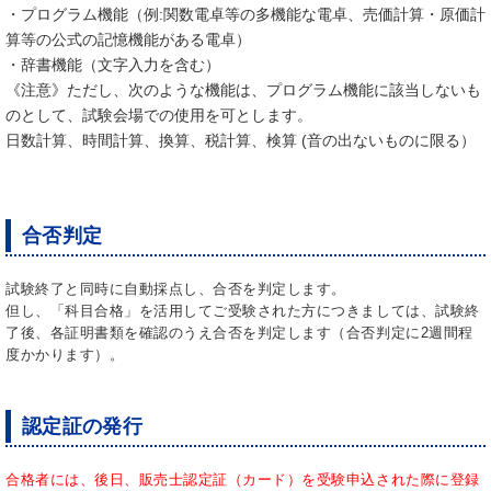
・プログラム機能（例:関数電卓等の多機能な電卓、売価計算・原価計
算等の公式の記憶機能がある電卓）
・辞書機能（文字入力を含む）
《注意》ただし、次のような機能は、プログラム機能に該当しないも
のとして、試験会場での使用を可とします。
日数計算、時間計算、換算、税計算、検算 (音の出ないものに限る）
合否判定
試験終了と同時に自動採点し、合否を判定します。
但し、「科目合格」を活用してご受験された方につきましては、試験終
了後、各証明書類を確認のうえ合否を判定します（合否判定に2週間程
度かかります）。
認定証の発行
合格者には、後日、販売士認定証（カード）を受験申込された際に登録