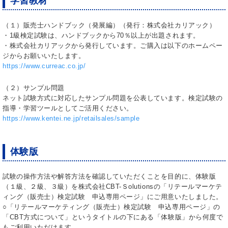
学習教材
（１）販売士ハンドブック（発展編）（発行：株式会社カリアック）
・1級検定試験は、ハンドブックから70％以上が出題されます。
・株式会社カリアックから発行しています。ご購入は以下のホームペー
ジからお願いいたします。
https://www.curreac.co.jp/
（２）サンプル問題
ネット試験方式に対応したサンプル問題を公表しています。検定試験の
指導・学習ツールとしてご活用ください。
https://www.kentei.ne.jp/retailsales/sample
体験版
試験の操作方法や解答方法を確認していただくことを目的に、体験版
（１級、２級、３級）を株式会社CBT-Ｓolutionsの「リテールマーケテ
ィング（販売士）検定試験 申込専用ページ」にご用意いたしました。
○「リテールマーケティング（販売士）検定試験 申込専用ページ」の
「CBT方式について」というタイトルの下にある「体験版」から何度で
もご利用いただけます。