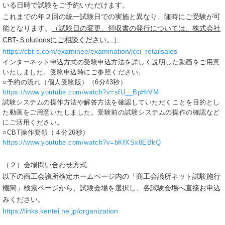
いる日時で試験をご予約いただけます。
これまでの年２回の統一試験日での実施と異なり、随時にご受験が可
能となります。
（試験日の変更、領収書の発行については、株式会社
CBT-Ｓolutionsにご相談ください。）
https://cbt-s.com/examinee/examination/jcci_retailsales
インターネット申込方式の受験申込方法を詳しく説明した動画をご用意
いたしました。受験申込時にご参照ください。
○予約の流れ（個人受験版）（6分43秒）
https://www.youtube.com/watch?v=sfU__BpHrVM
試験システムの操作方法や解答方法を確認していただくことを目的とし
た動画をご用意いたしました。受験前の試験システムの操作の確認など
にご活用ください。
○CBT操作要領（４分26秒）
https://www.youtube.com/watch?v=bKfXSx8EBkQ
（２）会場問い合わせ方式
以下の商工会議所検定ホームページ内の「商工会議所ネット試験施行
機関」検索ページから、試験会場を選択し、各試験会場へ直接お申込
みください。
https://links.kentei.ne.jp/organization