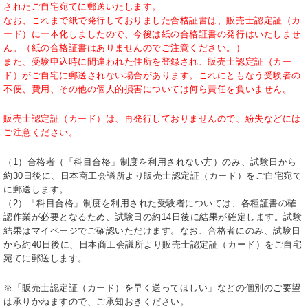
されたご自宅宛てに郵送いたします。
なお、これまで紙で発行しておりました合格証書は、販売士認定証（カ
ード）に一本化しましたので、今後は紙の合格証書の発行はいたしませ
ん。（紙の合格証書はありませんのでご注意ください。）
また、受験申込時に間違われた住所を登録され、販売士認定証（カー
ド）がご自宅に郵送されない場合があります。これにともなう受験者の
不便、費用、その他の個人的損害については何ら責任を負いません。
販売士認定証（カード）は、再発行しておりませんので、紛失などには
ご注意ください。
（1）合格者（「科目合格」制度を利用されない方）のみ、試験日から
約30日後に、日本商工会議所より販売士認定証（カード）をご自宅宛て
に郵送します。
（2）「科目合格」制度を利用された受験者については、各種証書の確
認作業が必要となるため、試験日の約14日後に結果が確定します。試験
結果はマイページでご確認いただけます。なお、合格者にのみ、試験日
から約40日後に、日本商工会議所より販売士認定証（カード）をご自宅
宛てに郵送します。
※「販売士認定証（カード）を早く送ってほしい」などの個別のご要望
は承りかねますので、ご承知おきください。