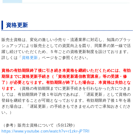
資格更新
販売士資格は、変化の激しい小売り・流通業界に対応し、知識のブラッ
シュアップにより販売士としての資質向上を図り、同業界の第一線で活
躍し続けていただくため、５年ごとの資格更新制度を設けております。
詳しくは「
資格更新
」ページをご参照ください。
資格の有効期限終了後に引き続き本資格を継続いただくためには、有効
期限までに資格更新手続き（「資格更新通信教育講座」等の受講・修
了）が必要となります。有効期限が終了した場合は、本資格は失効とな
ります。
（資格の有効期限までに更新手続きを行わなかった方につきま
しては、有効期限終了後１年以内であれば、「遅延更新」として資格の
登録を継続することが可能となっております。有効期限終了後１年を過
ぎた場合は、「遅延更新」の手続きもできませんのでご承知おきくださ
い。）
（参考）販売士資格について（5分12秒）
https://www.youtube.com/watch?v=r1zkr-jPTRI