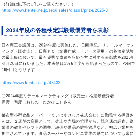
（詳細は以下のURLをご覧ください。）
https://www.kentei.ne.jp/retailsales/class1/prize/2025-3
2024年度の各種検定試験最優秀者を表彰
日本商工会議所は、
2024
年度に実施した、日商簿記、リテールマーケテ
ィング（販売士）、日商ＰＣ（文書作成）（データ活用）の各検定試験
の最上級において、最も優秀な成績を収めた方に対する表彰式を
2025
年
６月2
0
日に行いました。本表彰は
1976
年度から始まったもので、今回で
49
回目となります。
https://www.kentei.ne.jp/48433
〇2024年度リテールマーケティング（販売士）検定最優秀者
押野 喬彦（おしの たかひこ）さん
都市型小型食品スーパー（まいばすけっと株式会社）に勤務する押野さ
んは、２店舗の店長として、売上や売場の管理から、競合店の調査、従
業員の教育やシフトの調整、設備や備品の維持管理など、幅広い業務を
担当されています。食品スーパーやコンビニ業界の動向についても常に