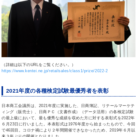
（詳細は以下のURLをご覧ください。）
https://www.kentei.ne.jp/retailsales/class1/prize/2022-2
2021年度の各種検定試験最優秀者を表彰
日本商工会議所は、2021年度に実施した、日商簿記、リテールマーケテ
ィング（販売士）、日商ＰＣ（文書作成）（データ活用）の各検定試験
の最上級において、最も優秀な成績を収めた方に対する表彰式を2022年
６月23日に行いました。本表彰式は1976年度から始まったもので、今回
で46回目。コロナ禍により２年間開催できなかったため、2019年６月以
来３年ぶりの開催となりました。