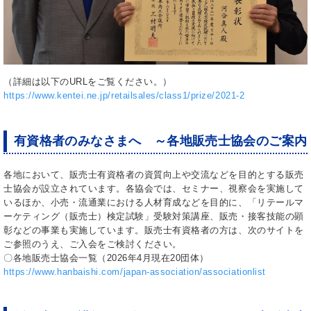
（詳細は以下のURLをご覧ください。）
https://www.kentei.ne.jp/retailsales/class1/prize/2021-2
有資格者のみなさまへ ～各地販売士協会のご案内
各地において、販売士有資格者の資質向上や交流などを目的とする販売
士協会が設立されています。各協会では、セミナー、視察会を実施して
いるほか、小売・流通業における人材育成などを目的に、「リテールマ
ーケティング（販売士）検定試験」受験対策講座、販売・接客技能の顕
彰などの事業も実施しています。販売士有資格者の方は、次のサイトを
ご参照のうえ、ご入会をご検討ください。
〇各地販売士協会一覧（2026年4月現在20団体）
https://www.hanbaishi.com/japan-association/associationlist