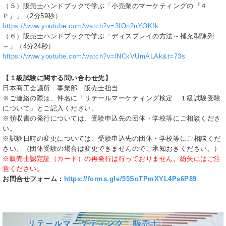
（５）販売士ハンドブックで学ぶ「小売業のマーケティングの『４
Ｐ』」（2分59秒）
https://www.youtube.com/watch?v=3fOn2nYOKIk
（６）販売士ハンドブックで学ぶ「ディスプレイの方法～補充型陳列
～」（4分24秒）
https://www.youtube.com/watch?v=lNCkVUmALAk&t=73s
【１級試験に関する問い合わせ先】
日本商工会議所 事業部 販売士担当
※ご連絡の際は、件名に「リテールマーケティング検定 １級試験受験
について」とご記入ください。
※領収書の発行については、受験申込先の団体・学校等にご相談くださ
い。
※試験日時の変更については、受験申込先の団体・学校等にご相談くだ
さい。（団体受験の場合は変更できませんのでご承知おきください。）
※販売士認定証（カード）の再発行は行っておりません。紛失にはご注
意ください。
お問合せフォーム：
https://forms.gle/55SoTPmXYL4Ps6P89