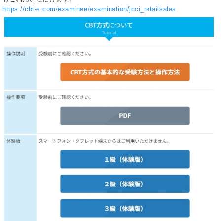
https://cbt-s.com/examinee/examination/jcci_retailsales