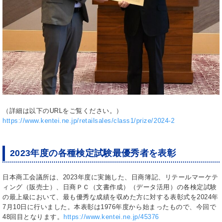
（詳細は以下のURLをご覧ください。）
https://www.kentei.ne.jp/retailsales/class1/prize/2024-2
2023年度の各種検定試験最優秀者を表彰
日本商工会議所は、
2023
年度に実施した、日商簿記、リテールマーケテ
ィング（販売士）、日商ＰＣ（文書作成）（データ活用）の各検定試験
の最上級において、最も優秀な成績を収めた方に対する表彰式を
2024
年
7月1
0
日に行いました。本表彰は
1976
年度から始まったもので、今回で
48
回目となります。
https://www.kentei.ne.jp/45376