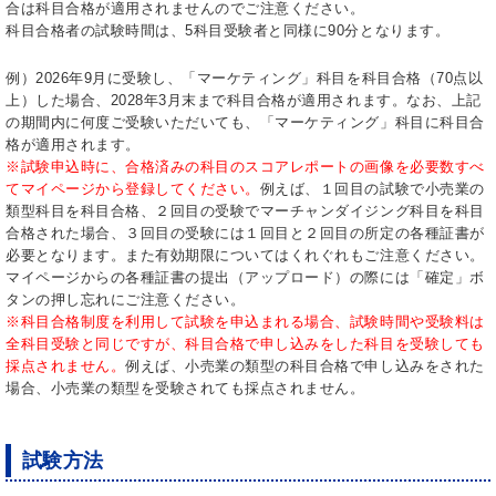
合は科目合格が適用されませんのでご注意ください。
科目合格者の試験時間は、5科目受験者と同様に90分となります。
例）2026年9月に受験し、「マーケティング」科目を科目合格（70点以
上）した場合、2028年3月末まで科目合格が適用されます。なお、上記
の期間内に何度ご受験いただいても、「マーケティング」科目に科目合
格が適用されます。
※試験申込時に、合格済みの科目のスコアレポートの画像を必要数すべ
てマイページから登録してください。
例えば、１回目の試験で小売業の
類型科目を科目合格、２回目の受験でマーチャンダイジング科目を科目
合格された場合、３回目の受験には１回目と２回目の所定の各種証書が
必要となります。また有効期限についてはくれぐれもご注意ください。
マイページからの各種証書の提出（アップロード）の際には「確定」ボ
タンの押し忘れにご注意ください。
※科目合格制度を利用して試験を申込まれる場合、試験時間や受験料は
全科目受験と同じですが、科目合格で申し込みをした科目を受験しても
採点されません。
例えば、小売業の類型の科目合格で申し込みをされた
場合、小売業の類型を受験されても採点されません。
試験方法