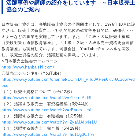
活躍事例や講師の紹介をしています ～日本販売士
協会のご案内
日本販売士協会は、各地販売士協会の全国団体として、1976年10月に設
立され、販売士の資質向上・社会的地位の確立等を目的に、研修会・セ
ミナーなどの事業を実施しています。また、「２級・３級販売士養成
（受験対策）通信教育講座」、「１級・２級・３級販売士資格更新通信
教育講座」も実施しています。同協会は、YouTubeチャンネルを開設
し、販売士資格の紹介、活躍動画を掲載しています。
○日本販売士協会ホームページ
https://www.hanbaishi.com/
〇販売士チャンネル（YouTube）
https://www.youtube.com/channel/UCmiDH_vHu0APen6K3l6Czdw/vid
eos
（１）販売士資格について（5分12秒）
https://www.youtube.com/watch?v=r1zkr-jPTRI
（２）活躍する販売士 有資格者編（3分44秒）
https://www.youtube.com/watch?v=tEyrks_limI
（３）活躍する販売士 有識者編（1分59秒）
https://www.youtube.com/watch?v=ZyaMAIp4e1U
（４）活躍する販売士 完全版（5分19秒）
https://www.youtube.com/watch?v=fiu1Ug3CTrw