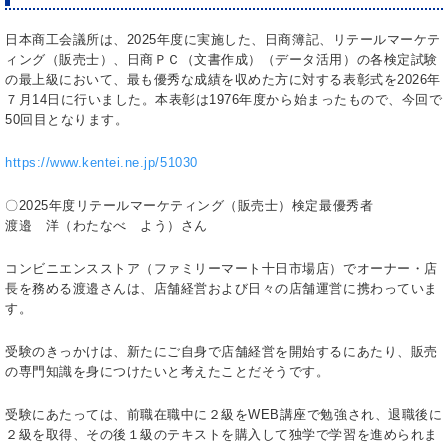
日本商工会議所は、
2025
年度に実施した、日商簿記、リテールマーケテ
ィング（販売士）、日商ＰＣ（文書作成）（データ活用）の各検定試験
の最上級において、最も優秀な成績を収めた方に対する表彰式を
2026
年
７月14日に行いました。本表彰は
1976
年度から始まったもので、今回で
50回目となります。
https://www.kentei.ne.jp/51030
〇2025年度リテールマーケティング（販売士）検定最優秀者
渡邉 洋（わたなべ よう）さん
コンビニエンスストア（ファミリーマート十日市場店）でオーナー・店
長を務める渡邉さんは、店舗経営および日々の店舗運営に携わっていま
す。
受験のきっかけは、新たにご自身で店舗経営を開始するにあたり、販売
の専門知識を身につけたいと考えたことだそうです。
受験にあたっては、前職在職中に２級をWEB講座で勉強され、退職後に
２級を取得、その後１級のテキストを購入して独学で学習を進められま