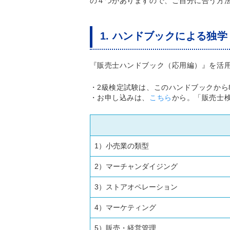
の４つがありますので、ご自分に合う方
1. ハンドブックによる独学
『販売士ハンドブック（応用編）』を活
・2級検定試験は、このハンドブックから
・お申し込みは、
こちら
から。「販売士
1）小売業の類型
2）マーチャンダイジング
3）ストアオペレーション
4）マーケティング
5）販売・経営管理