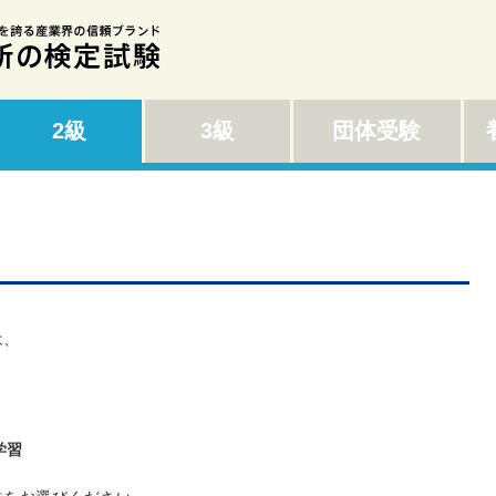
2級
3級
団体受験
養
は、
学習