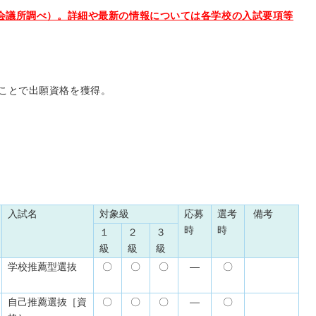
工会議所調べ）。詳細や最新の情報については各学校の入試要項等
ことで出願資格を獲得。
入試名
対象級
応募
選考
備考
時
時
１
２
３
級
級
級
学校推薦型選抜
〇
〇
〇
―
〇
自己推薦選抜［資
〇
〇
〇
―
〇