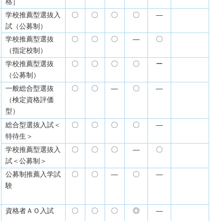
格］
学校推薦型選抜入
〇
〇
〇
〇
―
試（公募制）
学校推薦型選抜
〇
〇
〇
―
〇
（指定校制）
学校推薦型選抜
〇
〇
〇
〇
ー
（公募制）
一般総合型選抜
〇
〇
―
〇
―
（検定資格評価
型）
総合型選抜入試＜
〇
〇
〇
〇
―
特待生＞
学校推薦型選抜入
〇
〇
〇
―
〇
試＜公募制＞
公募制推薦入学試
〇
〇
―
〇
―
験
資格者ＡＯ入試
〇
〇
〇
◎
―