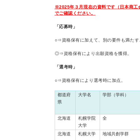
※2025年３月現在の資料です（日本商
でご確認ください。
「応募時」
○⇒資格保有に加えて、別の要件も満たす
◎⇒資格保有により出願資格を獲得。
「選考時」
○⇒資格保有により選考時に加点。
都道府
大学名
学部（学科）
県
北海道
札幌学院
全
大学
北海道
札幌大学
地域共創学群