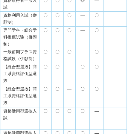
資格取得者一般入
〇
〇
〇
◎
―
試
資格利用入試（併
〇
〇
〇
―
〇
願制）
専門学科・総合学
〇
〇
〇
―
〇
科推薦試験（併願
制）
一般前期プラス資
〇
〇
〇
―
〇
格試験（併願制）
【総合型選抜】商
〇
〇
―
〇
〇
工系資格評価型選
抜
【総合型選抜】商
〇
〇
―
〇
〇
工系資格評価型選
抜
資格活用型選抜入
〇
〇
〇
〇
―
試
資格活用型選抜入
〇
〇
〇
〇
―