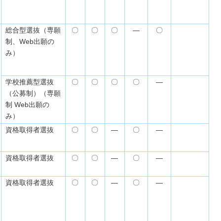
総合型選抜（専願
〇
〇
〇
―
〇
制、Web出願の
み）
学校推薦型選抜
〇
〇
〇
〇
―
（公募制）（専願
制 Web出願の
み）
資格取得者選抜
〇
〇
―
〇
―
資格取得者選抜
〇
〇
―
〇
―
資格取得者選抜
〇
〇
―
〇
―