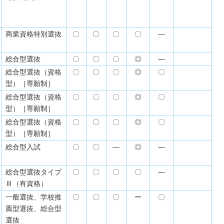
商業資格特別選抜
〇
〇
〇
〇
―
総合型選抜
〇
〇
〇
◎
―
総合型選抜（資格
〇
〇
〇
◎
〇
型）［専願制］
総合型選抜（資格
〇
〇
〇
◎
〇
型）［専願制］
総合型選抜（資格
〇
〇
〇
◎
〇
型）［専願制］
総合型入試
〇
〇
―
◎
―
総合型選抜タイプ
〇
〇
〇
〇
―
Ⅲ（有資格）
一般選抜、学校推
〇
〇
〇
ー
〇
薦型選抜、総合型
選抜