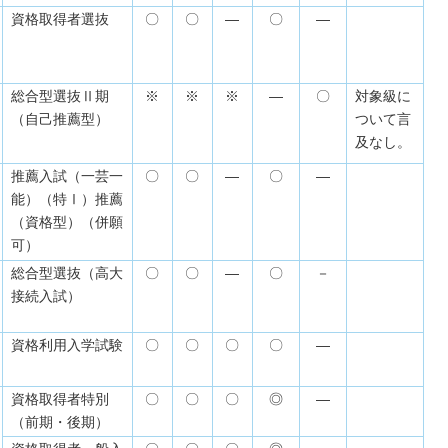
資格取得者選抜
〇
〇
―
〇
―
総合型選抜Ⅱ期
※
※
※
―
〇
対象級に
（自己推薦型）
ついて言
及なし。
推薦入試（一芸一
〇
〇
―
〇
―
能）（特Ⅰ）推薦
（資格型）（併願
可）
総合型選抜（高大
〇
〇
―
〇
－
接続入試）
資格利用入学試験
〇
〇
〇
〇
―
資格取得者特別
〇
〇
〇
◎
―
（前期・後期）