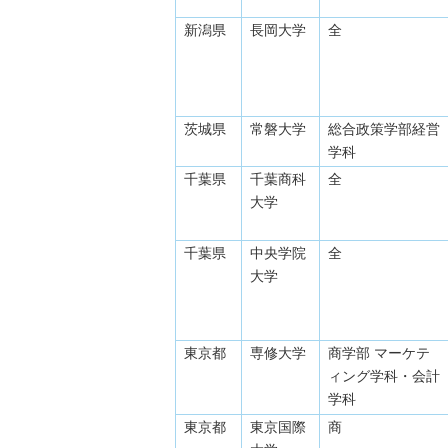
新潟県
長岡大学
全
茨城県
常磐大学
総合政策学部経営
学科
千葉県
千葉商科
全
大学
千葉県
中央学院
全
大学
東京都
専修大学
商学部 マーケテ
ィング学科・会計
学科
東京都
東京国際
商