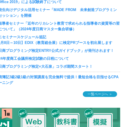
Office 2019」による試験終了について
校生向けデジタル活用セミナー「MADE FROM 未来創造プログラミン
セッション」を開催
T指導者セミナー「近年のリカレント教育で求められる指導者の資質等の習
について」（2024年度日商マスター集合研修）
ニセミナースケジュール追記
5月8日～10日】EDIX（教育総合展）に検定PRブースを初出展します
日商プログラミング検定ENTRY公式ガイドブック」が発刊されます！
024年度商工会議所検定試験の日程について
日商プログラミング検定×大石泉」コラボ期間スタート！
商簿記3級2級1級の対策講座を完全無料で提供！最短合格を目指せるCPA
ーニング
一覧ページへ ＞