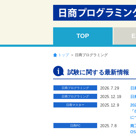
TOP
E
トップ
＞ 日商プログラミング
試験に関する最新情報
2026.7.29
日
日商プログラミング
2025.12.19
日
日商プログラミング
2025.12.9
2
日商マスター
「
に
2025.7.8
商
日商PC
OS