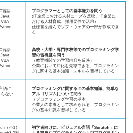
C言語
プログラマーとしての基本能力を問う
Java
(IT企業における人材ニーズを反映、IT企業に
VBA
おける人材育成、採用要件で活用）
Python
仕様書を続んでソフトウェアの一部が作成でき
る
C言語
高校・大学・専門学校等でのプログラミング学
Java
習の習得度を問う
VBA
（教育機関での学習内容を反映）
Python
企業においてIT化を先導できる、プログラミン
グに関する基本知識・スキルを習得している
言語に
プログラミングに関するITの基本知識、簡単な
よらない
アルゴリズムについて問う
（プログラミング学習の基本）
企業人の素養として求められる、プログラミン
グの基本知識を習得している
atch（※1）
初学者向けに、ビジュアル言語「Scratch」に
ratch3.0対
よる簡単なプログラミングおよびプログラミン