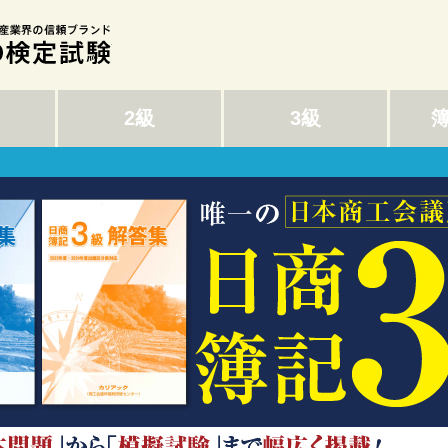
2級
3級