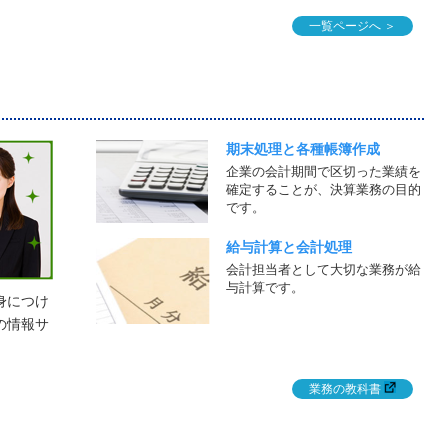
一覧ページへ ＞
期末処理と各種帳簿作成
企業の会計期間で区切った業績を
確定することが、決算業務の目的
です。
給与計算と会計処理
会計担当者として大切な業務が給
与計算です。
身につけ
の情報サ
業務の教科書