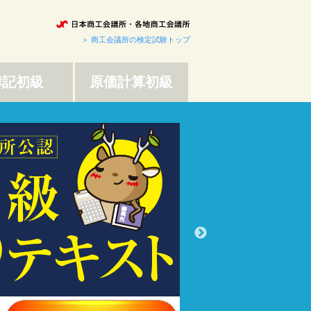
＞ 商工会議所の検定試験トップ
簿記初級
原価計算初級