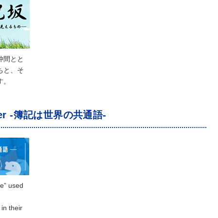
仲間とと
ちと、そ
す。
gether -簿記は世界の共通語-
e” used
in their