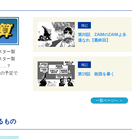
簿記
第20話 ZAIMのZAIMよ永
遠なれ【最終回】
スター製
スター製
簿記
……？
載の予定で
第19話 敗因を暴く
一覧ページへ ＞
るもの