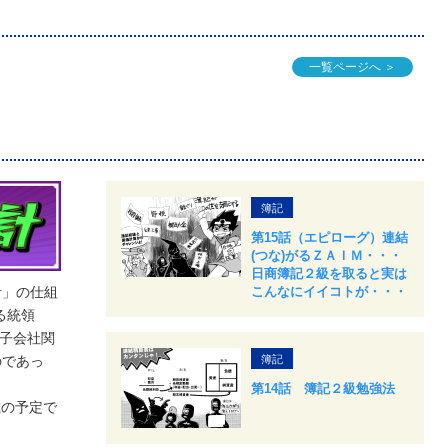
一覧ページへ ＞
簿記
第15話（エピローグ）連結
(つな)がるＺＡＩＭ・・・
日商簿記２級を取ると実は
計」の仕組
こんなにイイコトが・・・
る統領
親子会社関
のであっ
簿記
第14話 簿記２級勉強法
載の予定で