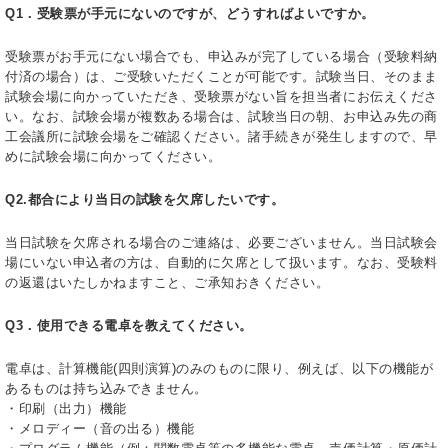
Q1．受験票が手元にないのですが、どうすればよいですか。
受験票がお手元にない場合でも、申込みが完了している場合（受験料納
付済の場合）は、ご受験いただくことが可能です。試験当日、そのまま
試験会場に向かっていただき、受験票がない旨を担当者にお伝えくださ
い。なお、試験会場が複数ある場合は、試験当日の朝、お申込み先の商
工会議所に試験会場をご確認ください。諸手続きが発生しますので、早
めに試験会場に向かってください。
Q2.都合により当日の試験を欠席したいです。
当日試験を欠席される場合のご連絡は、必要ございません。当日試験会
場にいない申込者の方は、自動的に欠席として扱います。なお、受験料
の返還はいたしかねますこと、ご承知おきください。
Q3．使用できる電卓を教えてください。
電卓は、計算機能(四則演算)のみのものに限り、例えば、以下の機能が
あるものは持ち込みできません。
・印刷（出力）機能
・メロディー（音の出る）機能