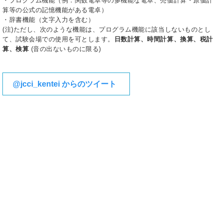
・プログラム機能（例：関数電卓等の多機能な電卓、売価計算・原価計
算等の公式の記憶機能がある電卓）
・辞書機能（文字入力を含む）
(注)ただし、次のような機能は、プログラム機能に該当しないものとし
て、試験会場での使用を可とします。
日数計算、時間計算、換算、税計
算、検算
(音の出ないものに限る)
@jcci_kentei からのツイート