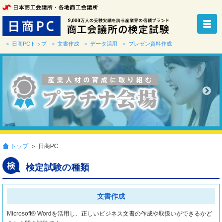
＞ 日商PCトップ
＞ 文書作成
＞ データ活用
＞ プレゼン資料作成
トップ
＞ 日商PC
検定試験の種類
文書作成
Microsoft® Wordを活用し、正しいビジネス文書の作成や取扱いができるかど