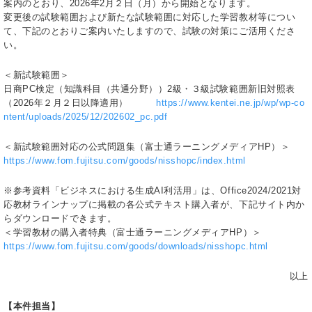
案内のとおり、2026年2月２日（月）から開始となります。
変更後の試験範囲および新たな試験範囲に対応した学習教材等につい
て、下記のとおりご案内いたしますので、試験の対策にご活用くださ
い。
＜新試験範囲＞
日商PC検定（知識科目（共通分野））2級・３級試験範囲新旧対照表
（2026年２月２日以降適用）
https://www.kentei.ne.jp/wp/wp-co
ntent/uploads/2025/12/202602_pc.pdf
＜新試験範囲対応の公式問題集（富士通ラーニングメディアHP）＞
https://www.fom.fujitsu.com/goods/nisshopc/index.html
※参考資料「ビジネスにおける生成AI利活用」は、Office2024/2021対
応教材ラインナップに掲載の各公式テキスト購入者が、下記サイト内か
らダウンロードできます。
＜学習教材の購入者特典（富士通ラーニングメディアHP）＞
https://www.fom.fujitsu.com/goods/downloads/nisshopc.html
以上
【本件担当】