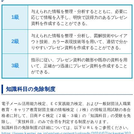
与えられた情報を整理・分析するとともに、必要に
1級
応じて情報を入手し、明快で説得力のあるプレゼン
資料を作成することができる。
与えられた情報を整理・分析し、図解技術やレイア
2級
ウト技術、カラー表現技術等を用いて、適切で分か
りやすいプレゼン資料を作成することができる。
指示に従い、プレゼン資料の雛形や既存の資料を用
3級
いて、正確かつ迅速にプレゼン資料を作成すること
ができる。
知識科目の免除制度
電子メール活用能力検定、ＥＣ実践能力検定、および一般財団法人職業
教育・キャリア教育財団主催の情報検定（Ｊ検）の情報活用試験の各合
格者に対して、日商ＰＣ検定（２級・３級）の「知識科目」の受験を免
除し、「実技科目」のみで合否を判定する制度があります。
知識科目の免除制度の詳細については、以下ＵＲＬをご参照ください。
https://www.kentei.ne.jp/wp/wp-content/uploads/2024/07/pckentei202