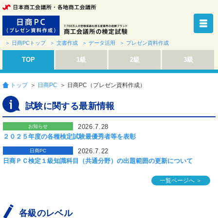
＞ 日商PCトップ
＞ 文書作成
＞ データ活用
＞ プレゼン資料作成
TOP
1級
2級
3級
トップ
＞
日商PC
＞ 日商PC（プレゼン資料作成）
試験に関する最新情報
2026.7.28
お知らせ
２０２５年度の各種検定試験最優秀者等を表彰
2026.7.22
日商PC
日商ＰＣ検定１級知識科目（共通分野）の出題範囲の更新について
一覧ページへ ＞
各級のレベル