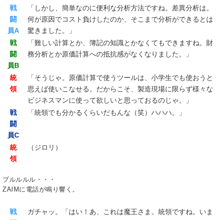
戦
「しかし、簡単なのに便利な分析方法ですね。差異分析は。
闘
何が原因でコスト負けしたのか、そこまで分析ができるとは
員A
驚きました。」
戦
「難しい計算とか、簿記の知識とかなくてもできますね。財
闘
務分析とか原価計算への抵抗感がなくなりました。」
員B
統
「そうじゃ。原価計算で使うツールは、小学生でも使おうと
領
思えば使いこなせる。だからこそ、製造現場に限らず様々な
ビジネスマンに使って欲しいと思っておるのじゃ。」
戦
「統領でも分かるくらいだもんな（笑）ハハハ。」
闘
員C
統
（ジロリ）
領
プルルルル・・・
ZAIMに電話が鳴り響く。
戦
ガチャッ。「はい！あ、これは魔王さま。統領ですね。いま