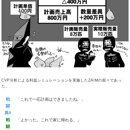
CVP分析による利益シミュレーションを実施したZAIMの面々であっ
た。
戦
「これで一応計画はできましたね。」
闘
員A
戦
「よかった。これで家に帰れる。」
闘