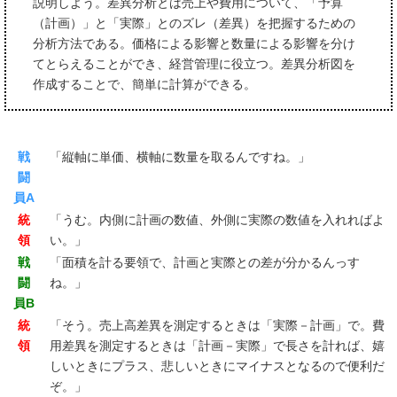
説明しよう。差異分析とは売上や費用について、「予算
（計画）」と「実際」とのズレ（差異）を把握するための
分析方法である。価格による影響と数量による影響を分け
てとらえることができ、経営管理に役立つ。差異分析図を
作成することで、簡単に計算ができる。
戦
「縦軸に単価、横軸に数量を取るんですね。」
闘
員A
統
「うむ。内側に計画の数値、外側に実際の数値を入れればよ
領
い。」
戦
「面積を計る要領で、計画と実際との差が分かるんっす
闘
ね。」
員B
統
「そう。売上高差異を測定するときは「実際－計画」で。費
領
用差異を測定するときは「計画－実際」で長さを計れば、嬉
しいときにプラス、悲しいときにマイナスとなるので便利だ
ぞ。」