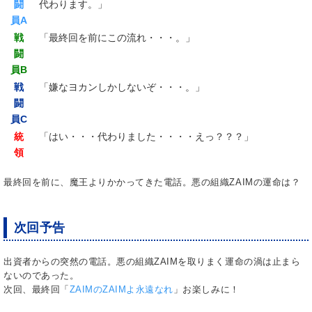
闘
代わります。」
員A
戦
「最終回を前にこの流れ・・・。」
闘
員B
戦
「嫌なヨカンしかしないぞ・・・。」
闘
員C
統
「はい・・・代わりました・・・・えっ？？？」
領
最終回を前に、魔王よりかかってきた電話。悪の組織ZAIMの運命は？
次回予告
出資者からの突然の電話。悪の組織ZAIMを取りまく運命の渦は止まら
ないのであった。
次回、最終回「
ZAIMのZAIMよ永遠なれ
」お楽しみに！