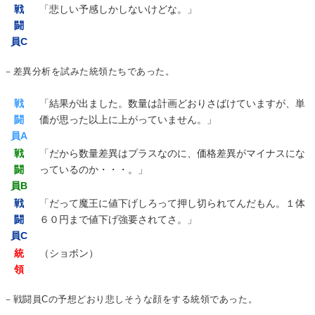
戦
「悲しい予感しかしないけどな。」
闘
員C
－差異分析を試みた統領たちであった。
戦
「結果が出ました。数量は計画どおりさばけていますが、単
闘
価が思った以上に上がっていません。」
員A
戦
「だから数量差異はプラスなのに、価格差異がマイナスにな
闘
っているのか・・・。」
員B
戦
「だって魔王に値下げしろって押し切られてんだもん。１体
闘
６０円まで値下げ強要されてさ。」
員C
統
（ショボン）
領
－戦闘員Cの予想どおり悲しそうな顔をする統領であった。