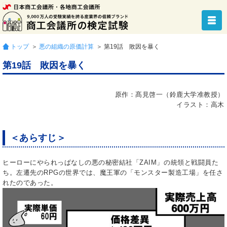
トップ
＞
悪の組織の原価計算
＞ 第19話 敗因を暴く
第19話 敗因を暴く
原作：髙見啓一（鈴鹿大学准教授）
イラスト：高木
＜あらすじ＞
ヒーローにやられっぱなしの悪の秘密結社「ZAIM」の統領と戦闘員た
ち。左遷先のRPGの世界では、魔王軍の「モンスター製造工場」を任さ
れたのであった。