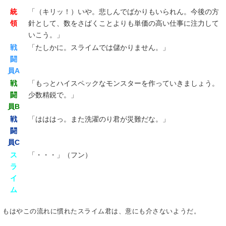
統
「（キリッ！）いや。悲しんでばかりもいられん。今後の方
領
針として、数をさばくことよりも単価の高い仕事に注力して
いこう。」
戦
「たしかに。スライムでは儲かりません。」
闘
員A
戦
「もっとハイスペックなモンスターを作っていきましょう。
闘
少数精鋭で。」
員B
戦
「はははっ。また洗濯のり君が災難だな。」
闘
員C
ス
「・・・」（フン）
ラ
イ
ム
もはやこの流れに慣れたスライム君は、意にも介さないようだ。