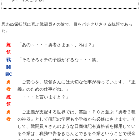
思わぬ栄転話に喜ぶ戦闘員Ａの陰で、目をパチクリさせる統領であっ
た。
統
「あの～・・・勇者さまぁ～、私は？」
領
戦
「そろそろオチの予感がするな・・・笑」
闘
員C
勇
「ご安心を。統領さんには大切な仕事が待っています。『正
者
義』のための仕事がね。」
統
「・・・と言いますと？」
領
勇
「ご正義が支配する世界では、英語・ＰＣと並ぶ『勇者３種
者
の神器』として簿記の学習も小学校から必修にさせます。そ
して、戦闘員Ａさんのような日商簿記有資格者を採用してい
る企業は、税務申告をきちんとできる企業ということで税金