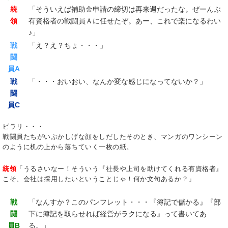
統
「そういえば補助金申請の締切は再来週だったな。ぜーんぶ
領
有資格者の戦闘員Ａに任せたぞ。あー、これで楽になるわい
♪」
戦
「え？え？ちょ・・・」
闘
員A
戦
「・・・おいおい、なんか変な感じになってないか？」
闘
員C
ピラリ・・・
戦闘員たちがいぶかしげな顔をしだしたそのとき、マンガのワンシーン
のように机の上から落ちていく一枚の紙。
統領
「うるさいなー！そういう『社長や上司を助けてくれる有資格者』
こそ、会社は採用したいということじゃ！何か文句あるか？」
戦
「なんすか？このパンフレット・・・『簿記で儲かる』『部
闘
下に簿記を取らせれば経営がラクになる』って書いてあ
員B
る。」