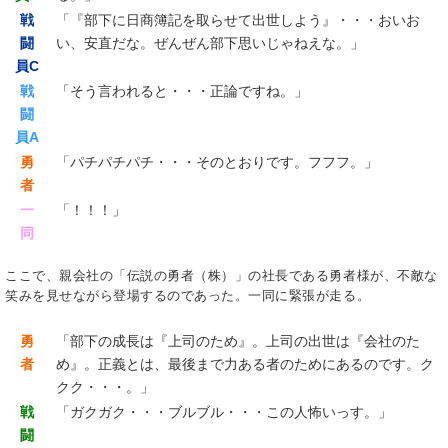
戦
「『部下に日商簿記を取らせて出世しよう』・・・おいお
闘
い、安直だな。ぜんぜん部下思いじゃねえな。」
員C
戦
「そう言われると・・・正論ですね。」
闘
員A
勇
「パチパチパチ・・・そのとおりです。フフフ。」
者
一
「！！！」
同
ここで、親会社の「伝説の勇者（株）」の社長である勇者様が、不敵な
笑みを見せながら登場するのであった。一同に緊張が走る。
勇
「部下の成長は『上司のため』。上司の出世は『会社のた
者
め』。正義とは、最後まで力ある者のためにあるのです。ク
クク・・・。」
戦
「ガクガク・・・ブルブル・・・この人怖いっす。」
闘