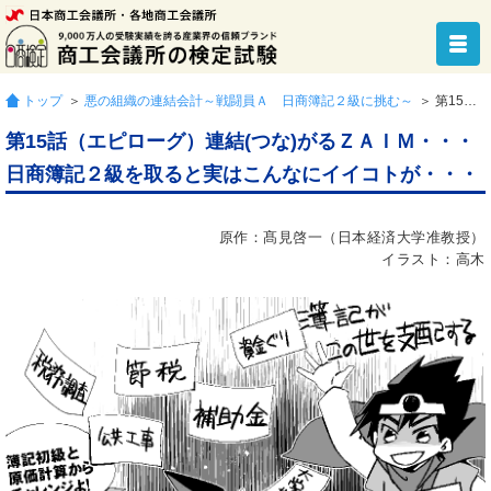
トップ
＞
悪の組織の連結会計～戦闘員Ａ 日商簿記２級に挑む～
＞ 第15話（エピローグ）連結(つな)がるＺＡＩＭ・・・日商簿記２級を取ると実はこんなにイイコトが・・・
第15話（エピローグ）連結(つな)がるＺＡＩＭ・・・
日商簿記２級を取ると実はこんなにイイコトが・・・
原作：髙見啓一（日本経済大学准教授）
イラスト：高木