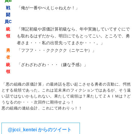
員B
戦
「俺が一番やべえじゃねえか！」
闘
員C
統
「簿記初級や原価計算初級なら、年中実施していてすぐにで
領
も取れるはずだから、明日にでもとってこい。ところで、勇
者さま・・・私の出世先ってまさか・・・。」
勇
「フフフ・・・ククククク（ニヤニヤ）」
者
統
「ざわざわざわ・・・（嫌な予感）」
領
「悪の組織の原価計算」の最終話を思い起こさせる勇者の言動に、愕然
とする統領であった。これは近未来のフィクションではあるが、そう遠
い話ではないかもしれない。果たして統領は？果たしてＺＡＩＭは？ど
うなるのか・・・次回作に期待せよっ！
悪の組織の連結会計、これにて終わりっ！！
@jcci_kentei からのツイート