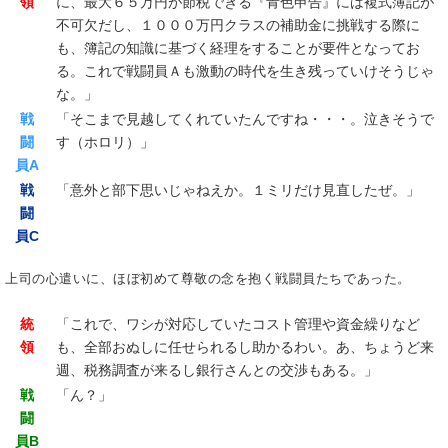
領
に、最大６５万円が節税できる『青色申告』には複式簿記が
不可欠だし、１０００万円クラスの補助金に挑戦する際に
も、簿記の知識に基づく経理をすることが要件となってお
る。これで戦闘員Ａも激動の時代を生き残っていけそうじゃ
な。」
戦
「そこまで見越してくれていたんですね・・・。泣きそうで
闘
す（ホロリ）」
員A
戦
「意外と部下思いじゃねえか。１ミリだけ見直したぜ。」
闘
員C
上司の心遣いに、ほぼ初めて尊敬の念を抱く戦闘員たちであった。
統
「これで、ワシが対応していたコスト管理や資金繰りなど
領
も、全部おぬしに任せられるし助かるわい。あ、ちょうど来
週、税務調査が来るし銀行さんとの交渉もある。」
戦
「ん？」
闘
員B