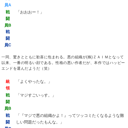
員A
戦
「おおおー！」
闘
員B
戦
闘
員C
一同、驚きとともに歓喜に包まれる。悪の組織が(株)ＺＡＩＭとなって
以来、一番の明るい顔である。性格の悪い作者だが、本作ではハッピー
エンドを選んだようだ（笑）
統
「よくやったな。」
領
戦
「マジすごいっす。」
闘
員B
戦
「『マジで悪の組織かよ！』ってツッコミたくなるような難
闘
しい問題だったもんな。」