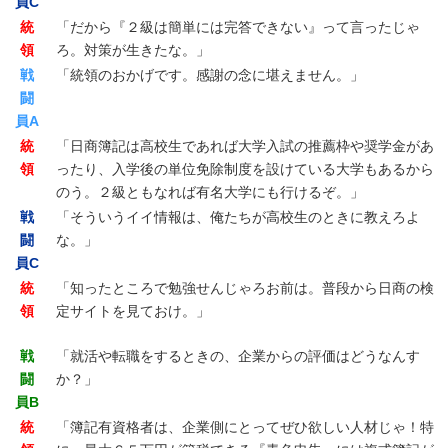
員C
統
「だから『２級は簡単には完答できない』って言ったじゃ
領
ろ。対策が生きたな。」
戦
「統領のおかげです。感謝の念に堪えません。」
闘
員A
統
「日商簿記は高校生であれば大学入試の推薦枠や奨学金があ
領
ったり、入学後の単位免除制度を設けている大学もあるから
のう。２級ともなれば有名大学にも行けるぞ。」
戦
「そういうイイ情報は、俺たちが高校生のときに教えろよ
闘
な。」
員C
統
「知ったところで勉強せんじゃろお前は。普段から日商の検
領
定サイトを見ておけ。」
戦
「就活や転職をするときの、企業からの評価はどうなんす
闘
か？」
員B
統
「簿記有資格者は、企業側にとってぜひ欲しい人材じゃ！特