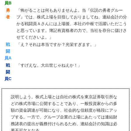
員B
勇
「怖がることは何もありませんよ。当『伝説の勇者グルー
者
プ』では、株式上場を目指しておりましてね、連結会計の分
かる戦闘員Ａさんには上場後、本社の中枢で活躍いただこう
と思っています。簿記有資格者の力で、当社を存分に儲けさ
せてくださいよ。」
戦
「え？それは本当ですか？光栄すぎます。」
闘
員A
戦
「すげえな。大出世じゃねえか！」
闘
員C
説明しよう。株式上場とは自社の株式を東京証券取引所な
どの株式市場に公開することであり、一般投資家からの多
額の資金調達が可能になり、社会的な信頼度が格段にアッ
プする。一方で、グループ企業の上場にあたっては連結財
務諸表の提出が義務付けられるため、連結会計の知識は必
要不可欠となる。