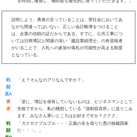
を特別に優遇し、補助金も優先的に使っていただきます。」
説明しよう。勇者の言っていることは、実社会においてあ
ながち間違ってはいない。正しい会計帳簿をつけること
は、企業の信頼の証だからである。すでに、公共工事につ
いては日商簿記と関連の深い「建設業経理士」の有資格者
がいることで、入札への参加や落札の可能性が高まる制度
となっている。
戦
「え？そんなのアリなんですか？」
闘
員A
勇
「逆に、簿記を保有していないものは、ビジネスマンとして
者
失格ですから、私の構想している『強制収容所』に送りこみ
ます。みなさん寒いところはお好きですか？ククク」
戦
「ガクガクブルブル・・・正義の名を借りた悪の独裁国家
闘
だ・・・。」