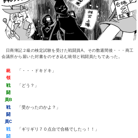
日商簿記２級の検定試験を受けた戦闘員A。その数週間後・・・商工
会議所から届いた封書をのぞき込む統領と戦闘員たちであった。
統
「・・・ドキドキ」
領
戦
「どう？」
闘
員B
戦
「受かったのかよ？」
闘
員C
戦
「ギリギリ７０点台で合格でしたっ！！」
闘