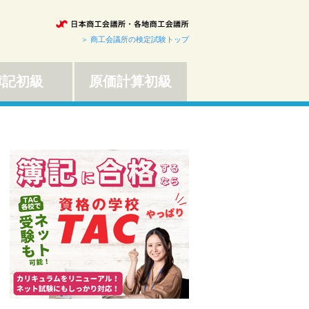
＞ 商工会議所の検定試験トップ
簿記初級
原価計算初級