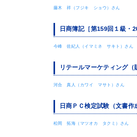
藤木 祥（フジキ ショウ）さん
日商簿記［第159回１級・20
今峰 佐紀人（イマミネ サキト）さん
リテールマーケティング（販
河合 真人（カワイ マサト）さん
日商ＰＣ検定試験（文書作成
松岡 拓海（マツオカ タクミ）さん