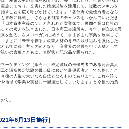
では、産業人材の育成を図るため、長年にわたり、企業や時代の
を実施しており、充実した検定試験を活用して、複数のスキルを
目指すことを広く呼びかけています」「各分野で最優秀者となら
にも果敢に挑戦し、さらなる飛躍のチャンスをつかんでいただき
、『日本資本主義の父』と言われた実業家で、民間企業は自社の
るとの考えを説きました。日本商工会議所も、今年、創立100周
未来を創る』をスローガンに掲げて、さまざまな事業を展開して
く、まさに『未来を創る』産業人材の育成の取り組みを強化した
非とも後に続く方々の範となり、産業界の発展を担う人材として
お祝いの言葉とともに、表彰状と記念品が贈られた。
ルマーケティング（販売士）検定試験の最優秀者である河合真人
商工会議所検定試験の最上級において最優秀者として合格したこ
、今後の人生で大いなる自信となるものであります。これを誇り
野や地域で学業や実務に一層邁進してまいります」と今後の抱負
とおり。
021年6月13日施行］