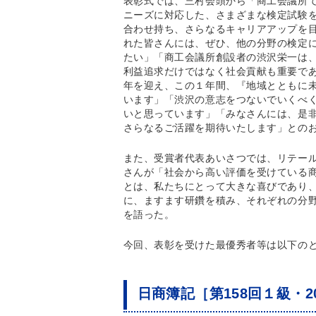
表彰式では、三村会頭から「商工会議所
ニーズに対応した、さまざまな検定試験
合わせ持ち、さらなるキャリアアップを
れた皆さんには、ぜひ、他の分野の検定
たい」「商工会議所創設者の渋沢栄一は
利益追求だけではなく社会貢献も重要であ
年を迎え、この１年間、『地域とともに
います」「渋沢の意志をつないでいくべ
いと思っています」「みなさんには、是
さらなるご活躍を期待いたします」との
また、受賞者代表あいさつでは、リテー
さんが「社会から高い評価を受けている
とは、私たちにとって大きな喜びであり
に、ますます研鑽を積み、それぞれの分
を語った。
今回、表彰を受けた最優秀者等は以下の
日商簿記［第158回１級・2