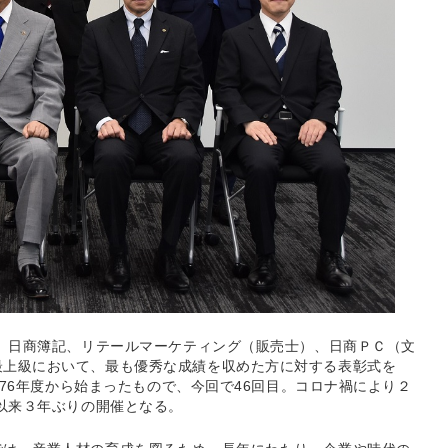
た、日商簿記、リテールマーケティング（販売士）、日商ＰＣ（文
最上級において、最も優秀な成績を収めた方に対する表彰式を
1976年度から始まったもので、今回で46回目。コロナ禍により２
月以来３年ぶりの開催となる。