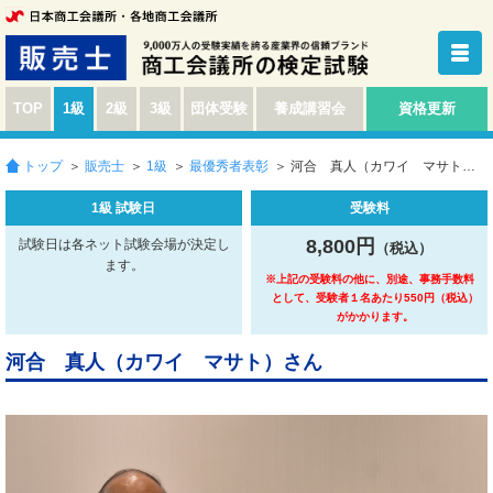
TOP
1級
2級
3級
団体受験
養成講習会
資格更新
トップ
＞
販売士
＞
1級
＞
最優秀者表彰
＞ 河合 真人（カワイ マサト）さん
1級 試験日
受験料
8,800円
試験日は各ネット試験会場が決定し
（税込）
ます。
※上記の受験料の他に、別途、事務手数料
として、受験者１名あたり550円（税込）
がかかります。
河合 真人（カワイ マサト）さん