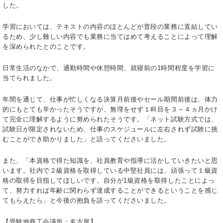
した。
学習においては、テキストの内容のほとんどが普段の業務に直結してい
るため、少し難しい内容でも業務に当てはめて考えることによって理解
を深められたとのことです。
日常生活のなかで、通勤時間や休憩時間、就寝前の1時間程度を学習に
当てられました。
年間を通じて、仕事が忙しくなる決算月前後やセール期間前後は、体力
的にもとても辛かったそうですが、無理をせず１科目を３～４ヵ月かけ
て完全に理解するように努められたそうです。「ネット試験方式では、
試験日が限定されないため、仕事のスケジュールに左右されず試験に挑
むことができ助かりました」と語ってくださいました。
また、「本資格で得た知識を、社員教育や指導に活かしていきたいと思
います。社内で２級資格を取得している中堅社員には、頑張って１級資
格の取得を目指してほしいです。自分が1級資格を取得したことによっ
て、努力すれば年齢に関わらず達成することができるということを感じ
てもらえたら」と今後の抱負を語ってくださいました。
【受験地商工会議所：名古屋】