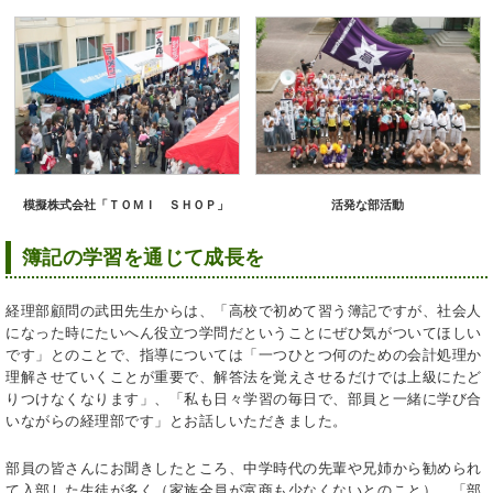
活発な部活動
模擬株式会社「ＴＯＭＩ ＳＨＯＰ」
簿記の学習を通じて成長を
経理部顧問の武田先生からは、「高校で初めて習う簿記ですが、社会人
になった時にたいへん役立つ学問だということにぜひ気がついてほしい
です」とのことで、指導については「一つひとつ何のための会計処理か
理解させていくことが重要で、解答法を覚えさせるだけでは上級にたど
りつけなくなります」、「私も日々学習の毎日で、部員と一緒に学び合
いながらの経理部です」とお話しいただきました。
部員の皆さんにお聞きしたところ、中学時代の先輩や兄姉から勧められ
て入部した生徒が多く（家族全員が富商も少なくないとのこと）、「部