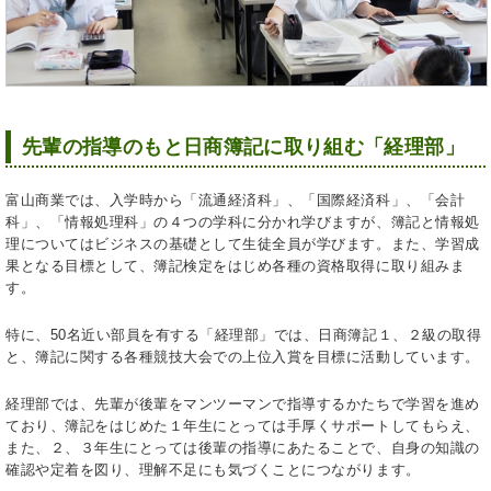
先輩の指導のもと日商簿記に取り組む「経理部」
富山商業では、入学時から「流通経済科」、「国際経済科」、「会計
科」、「情報処理科」の４つの学科に分かれ学びますが、簿記と情報処
理についてはビジネスの基礎として生徒全員が学びます。また、学習成
果となる目標として、簿記検定をはじめ各種の資格取得に取り組みま
す。
特に、50名近い部員を有する「経理部」では、日商簿記１、２級の取得
と、簿記に関する各種競技大会での上位入賞を目標に活動しています。
経理部では、先輩が後輩をマンツーマンで指導するかたちで学習を進め
ており、簿記をはじめた１年生にとっては手厚くサポートしてもらえ、
また、２、３年生にとっては後輩の指導にあたることで、自身の知識の
確認や定着を図り、理解不足にも気づくことにつながります。