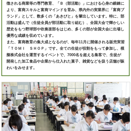
徴される商業等の専門教育、「Ｂ（部活動）」における心身の鍛錬に
より、富商スキルと富商マインドを育み、県内外の実業界に「富商ブ
ランド」として、数多くの「あきびと」を輩出しています。特に、部
活動は盛んで（生徒全員が部活動に取り組む）、全国大会で輝かしい
歴史をもつ野球部や吹奏楽部をはじめ、多くの部が全国大会に出場し
優秀な成績を収めています。
また、富商教育の集大成となるのが、毎年11月に開催される販売実習
「ＴＯＭＩ ＳＨＯＰ」です。全ての生徒が役割をもって参加し、模
擬株式会社を運営するイベントで、7000名を超える集客で、生徒が
開発した加工食品や企業から仕入れた菓子、雑貨などを扱う店舗が賑
わいをみせます。