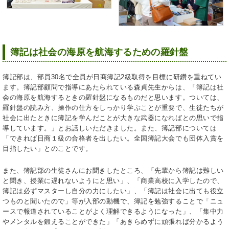
簿記は社会の海原を航海するための羅針盤
簿記部は、部員30名で全員が日商簿記2級取得を目標に研鑽を重ねてい
ます。簿記部顧問で指導にあたられている森貞先生からは、「簿記は社
会の海原を航海するときの羅針盤になるものだと思います。ついては、
羅針盤の読み方、操作の仕方をしっかり学ぶことが重要で、生徒たちが
社会に出たときに簿記を学んだことが大きな武器になればとの思いで指
導しています。」とお話しいただきました。また、簿記部については
「できれば日商１級の合格者を出したい。全国簿記大会でも団体入賞を
目指したい」とのことです。
また、簿記部の生徒さんにお聞きしたところ、「先輩から簿記は難しい
と聞き、授業に遅れないようにと思い」、「商業高校に入学したので、
簿記は必ずマスターし自分の力にしたい」、「簿記は社会に出ても役立
つものと聞いたので」等が入部の動機で、簿記を勉強することで「ニュ
ースで報道されていることがよく理解できるようになった」、「集中力
やメンタルを鍛えることができた」「あきらめずに頑張れば分かるよう