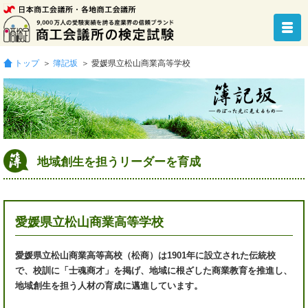
トップ
＞
簿記坂
＞ 愛媛県立松山商業高等学校
地域創生を担うリーダーを育成
愛媛県立松山商業高等学校
愛媛県立松山商業高等高校（松商）は1901年に設立された伝統校
で、校訓に「士魂商才」を掲げ、地域に根ざした商業教育を推進し、
地域創生を担う人材の育成に邁進しています。