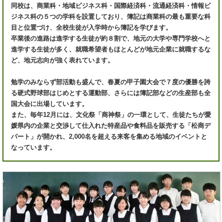
同校は、商業科・地域ビジネス科・国際経済科・流通経済科・情報ビ
ジネス科の５つの学科を設置しており、簿記は商業科の最も重要な科
目と位置づけ、全校生徒が入学時から簿記を学びます。
卒業後の進路は進学する生徒が約８割で、地元の大学や専門学校へと
進学する生徒が多く、就職希望者もほとんどが地元企業に就職するな
ど、地元志向が強く表れています。
勉学のみならず部活動も盛んで、春夏の甲子園大会で７度の優勝を誇
る硬式野球部はじめとする運動部、さらには簿記部などの生産部も全
国大会に出場しています。
また、毎年12月には、文化祭「商神祭」の一環として、生徒たちが愛
媛県内の企業と交渉して仕入れた特産品や食料品を販売する「松商デ
パート」が開かれ、2,000名を超える来客を集める地域のイベントと
なっています。