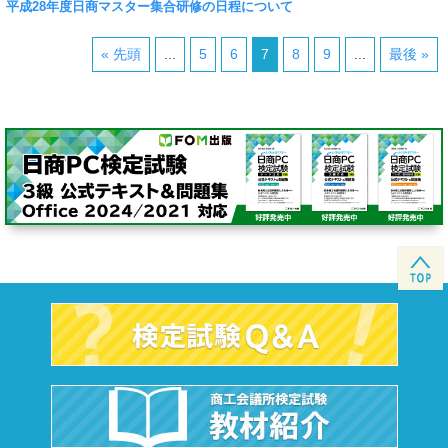
平成28年度日商マスター集合研修の日程について
« 先頭
...
5
6
7
8
9
...
最後 »