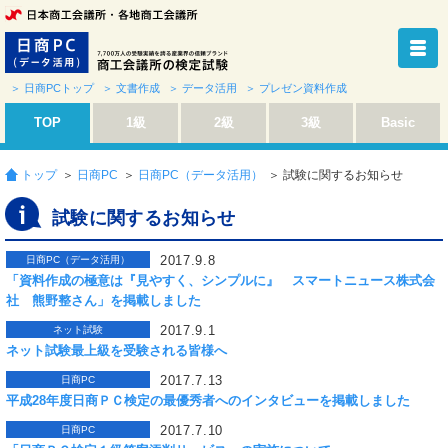
＞ 日商PCトップ
＞ 文書作成
＞ データ活用
＞ プレゼン資料作成
TOP
1級
2級
3級
Basic
トップ
＞
日商PC
＞
日商PC（データ活用）
＞ 試験に関するお知らせ
試験に関するお知らせ
2017.9.8
日商PC（データ活用）
「資料作成の極意は『見やすく、シンプルに』 スマートニュース株式会
社 熊野整さん」を掲載しました
2017.9.1
ネット試験
ネット試験最上級を受験される皆様へ
2017.7.13
日商PC
平成28年度日商ＰＣ検定の最優秀者へのインタビューを掲載しました
2017.7.10
日商PC