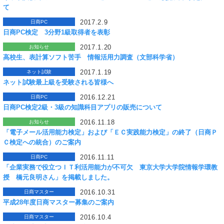
て
2017.2.9
日商PC
日商PC検定 3分野1級取得者を表彰
2017.1.20
お知らせ
高校生、表計算ソフト苦手 情報活用力調査（文部科学省）
2017.1.19
ネット試験
ネット試験最上級を受験される皆様へ
2016.12.21
日商PC
日商PC検定2級・3級の知識科目アプリの販売について
2016.11.18
お知らせ
「電子メール活用能力検定」および「ＥＣ実践能力検定」の終了（日商Ｐ
Ｃ検定への統合）のご案内
2016.11.11
日商PC
「企業実務で役立つＩＴ利活用能力が不可欠 東京大学大学院情報学環教
授 橋元良明さん」を掲載しました。
2016.10.31
日商マスター
平成28年度日商マスター募集のご案内
2016.10.4
日商マスター