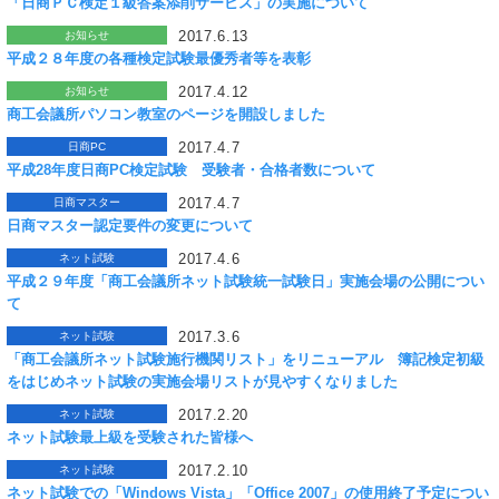
「日商ＰＣ検定１級答案添削サービス」の実施について
2017.6.13
お知らせ
平成２８年度の各種検定試験最優秀者等を表彰
2017.4.12
お知らせ
商工会議所パソコン教室のページを開設しました
2017.4.7
日商PC
平成28年度日商PC検定試験 受験者・合格者数について
2017.4.7
日商マスター
日商マスター認定要件の変更について
2017.4.6
ネット試験
平成２９年度「商工会議所ネット試験統一試験日」実施会場の公開につい
て
2017.3.6
ネット試験
「商工会議所ネット試験施行機関リスト」をリニューアル 簿記検定初級
をはじめネット試験の実施会場リストが見やすくなりました
2017.2.20
ネット試験
ネット試験最上級を受験された皆様へ
2017.2.10
ネット試験
ネット試験での「Windows Vista」「Office 2007」の使用終了予定につい