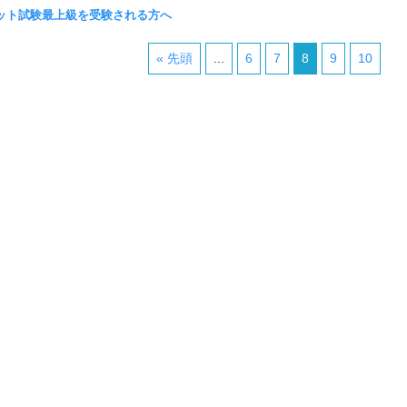
ット試験最上級を受験される方へ
« 先頭
...
6
7
8
9
10