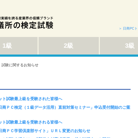
＞ 日商PC
1級
2級
3級
＞ 試験に関するお知らせ
ット試験最上級を受験された皆様へ
日商ＰＣ検定（１級データ活用）直前対策セミナー」申込受付開始のご案
ット試験最上級を受験される皆様へ
日商ＰＣ学習倶楽部サイト」ＵＲＬ変更のお知らせ