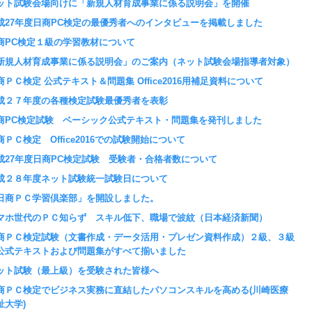
ット試験会場向けに「新規人材育成事業に係る説明会」を開催
成27年度日商PC検定の最優秀者へのインタビューを掲載しました
商PC検定１級の学習教材について
新規人材育成事業に係る説明会」のご案内（ネット試験会場指導者対象）
商ＰＣ検定 公式テキスト＆問題集 Office2016用補足資料について
成２７年度の各種検定試験最優秀者を表彰
商PC検定試験 ベーシック公式テキスト・問題集を発刊しました
商ＰＣ検定 Office2016での試験開始について
成27年度日商PC検定試験 受験者・合格者数について
成２８年度ネット試験統一試験日について
日商ＰＣ学習倶楽部」を開設しました。
マホ世代のＰＣ知らず スキル低下、職場で波紋（日本経済新聞）
商ＰＣ検定試験（文書作成・データ活用・プレゼン資料作成）２級、３級
公式テキストおよび問題集がすべて揃いました
ット試験（最上級）を受験された皆様へ
商ＰＣ検定でビジネス実務に直結したパソコンスキルを高める(川崎医療
祉大学)