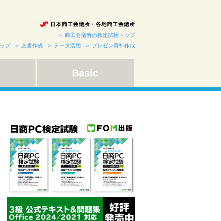
＞ 商工会議所の検定試験トップ
トップ
＞ 文書作成
＞ データ活用
＞ プレゼン資料作成
Basic