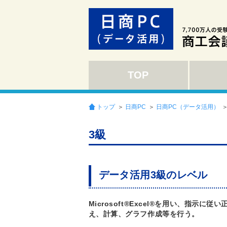
TOP
トップ
＞
日商PC
＞
日商PC（データ活用）
＞
3級
データ活用3級のレベル
Microsoft®Excel®を用い、指
え、計算、グラフ作成等を行う。