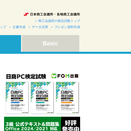
＞ 商工会議所の検定試験トップ
トップ
＞ 文書作成
＞ データ活用
＞ プレゼン資料作成
Basic