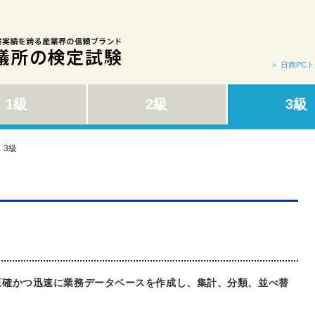
＞ 日商PC
1級
2級
3級
 3級
示に従い正確かつ迅速に業務データベースを作成し、集計、分類、並べ替