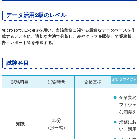
データ活用2級のレベル
Microsoft®Excel®を用い、当該業務に関する最適なデータベースを作
成するとともに、適切な方法で分析し、表やグラフを駆使して業務報
告・レポート等を作成する。
試験科目
試験科目
試験時間
合格基準
企業実務
フトウェ
な知識を
15分
業務にお
知識
（択一式）
い、活用