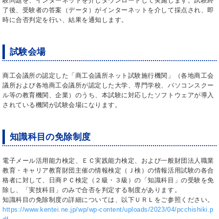
験問題を、インターネットを介しダウンロードして実施します。試験終
了後、受験者の答案（データ）がインターネットを介して採点され、即
時に合否判定を行い、結果を通知します。
試験会場
商工会議所の認定した「商工会議所ネット試験施行機関」（各地商工会
議所および各地商工会議所が認定した大学、専門学校、パソコンスクー
ル等の教育機関、企業）のうち、本試験に対応したソフトウェアが導入
されている機関が試験会場になります。
知識科目の免除制度
電子メール活用能力検定、ＥＣ実践能力検定、および一般財団法人職業
教育・キャリア教育財団主催の情報検定（Ｊ検）の情報活用試験の各合
格者に対して、日商ＰＣ検定（２級・３級）の「知識科目」の受験を免
除し、「実技科目」のみで合否を判定する制度があります。
知識科目の免除制度の詳細については、以下ＵＲＬをご参照ください。
https://www.kentei.ne.jp/wp/wp-content/uploads/2023/04/pcchishiki.p