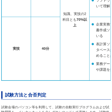
ソフトウ
いて理解
知識、実技の2
科目とも
70%以
企業実務
上
書作成ソ
いる
表計算ソ
実技
40分
タベース
めること
業務デー
や課題を
試験方法と合否判定
試験会場のパソコン等を利用して、試験の自動実行プログラムおよび試