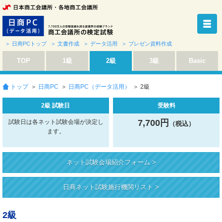
＞ 日商PCトップ
＞ 文書作成
＞ データ活用
＞ プレゼン資料作成
TOP
1級
2級
3級
Basic
トップ
＞
日商PC
＞
日商PC（データ活用）
＞ 2級
2級 試験日
受験料
7,700円
試験日は各ネット試験会場が決定し
（税込）
ます。
ネット試験会場紹介フォーム >
日商ネット試験施行機関リスト >
2級