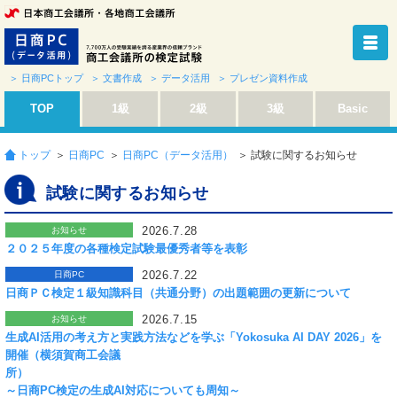
＞ 日商PCトップ
＞ 文書作成
＞ データ活用
＞ プレゼン資料作成
TOP
1級
2級
3級
Basic
トップ
＞
日商PC
＞
日商PC（データ活用）
＞ 試験に関するお知らせ
試験に関するお知らせ
2026.7.28
お知らせ
２０２５年度の各種検定試験最優秀者等を表彰
2026.7.22
日商PC
日商ＰＣ検定１級知識科目（共通分野）の出題範囲の更新について
2026.7.15
お知らせ
生成AI活用の考え方と実践方法などを学ぶ「Yokosuka AI DAY 2026」を
開催（横須賀商工会議
所
～日商PC検定の生成AI対応についても周知～