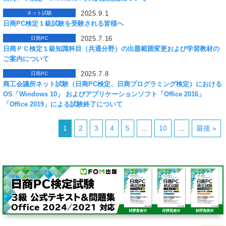
2025.9.1
ネット試験
日商PC検定１級試験を受験される皆様へ
2025.7.16
日商PC
日商ＰＣ検定１級知識科目（共通分野）の出題範囲変更および学習教材の
ご案内について
2025.7.8
日商PC
商工会議所ネット試験（日商PC検定、日商プログラミング検定）における
OS「Windows 10」 およびアプリケーションソフト「Office 2016」
「Office 2019」による試験終了について
1
2
3
4
5
...
10
...
最後 »