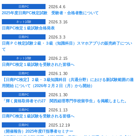
2026.4.6
日商PC
2025年度日商PC検定試験 受験者・合格者数について
2026.3.16
ネット試験
日商PC検定１級試験合格発表
2026.3.3
日商PC
日商ＰＣ検定試験２級・３級（知識科目）スマホアプリの販売終了につい
て
2026.2.15
ネット試験
日商PC検定１級試験を受験された皆様へ
2026.1.30
日商PC
【日商PC検定】２級・３級知識科目（共通分野）における新試験範囲の適
用開始 について（2026年２月２日（月）から開始）
2026.1.30
日商PC
「輝く資格取得者その27 関西経理専門学校留学生」を掲載しました。
2026.1.13
日商PC
日商PC検定１級試験を受験される皆様へ
2025.12.19
日商PC
（開催報告）2025年度IT指導者セミナー