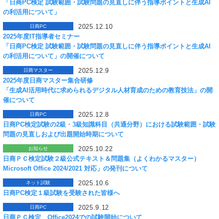
「日商PC検定 試験範囲・試験問題の見直しに伴う指導ポイントと生成AI
の利活用について」
2025.12.10
日商PC
2025年度IT指導者セミナー
「日商PC検定 試験範囲・試験問題の見直しに伴う指導ポイントと生成AI
の利活用について」の開催について
2025.12.9
日商マスター
2025年度日商マスター集合研修
「生成AI活用時代に求められるデジタル人材育成のための教育技法」の開
催について
2025.12.8
日商PC
日商PC検定試験の2級・3級知識科目（共通分野）における試験範囲・試験
問題の見直しおよび出題開始時期について
2025.10.22
お知らせ
日商ＰＣ検定試験２級公式テキスト＆問題集（よくわかるマスター）
Microsoft Office 2024/2021 対応」の発刊について
2025.10.6
ネット試験
日商PC検定１級試験を受験された皆様へ
2025.9.12
日商PC
日商ＰＣ検定 Office2024での試験開始について