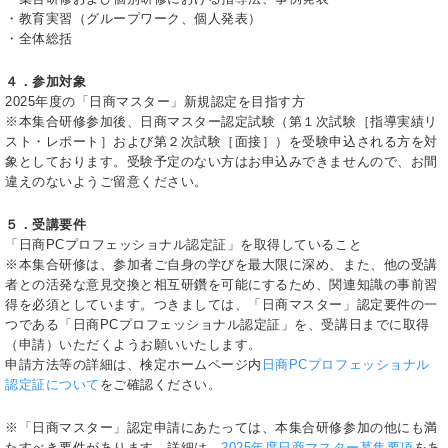
・教育実習（グループワーク、個人発表）
・全体総括
４．参加対象
2025年度の「日商マスター」新規認定を目指す方
※本集合研修参加後、日商マスター認定試験（第１次試験［指導実績リ
スト・レポート］および第２次試験［面接］）を受験申込される方を対
象としております。受験予定のない方はお申込みできませんので、お間
違えのないようご留意ください。
５．受講要件
「日商PCプロフェッショナル認定証」を取得していること
※本集合研修は、参加者ご自身の学びを最大限に深め、また、他の受講
者との活発な意見交換と相互研鑽を可能にするため、関連知識の事前習
得を必須としています。つきましては、「日商マスター」認定要件の一
つである「日商PCプロフェッショナル認定証」を、受講日までに取得
（申請）いただくようお願いいたします。
申請方法等の詳細は、検定ホームページ内
日商PCプロフェッショナル
認定証について
をご確認ください。
※「日商マスター」認定申請にあたっては、本集合研修参加の他にも満
たすべき要件があります。詳細は、
2025年度日商マスター募集要項
をあ