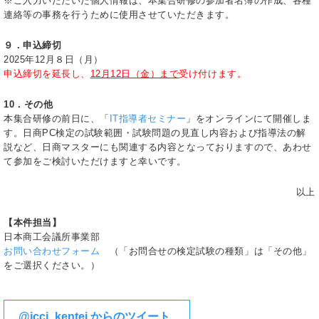
※ご入力いただいた個人情報は、本集合研修の参加者名簿の作成、各種
連絡等の事務を行うために使用させていただきます。
９．申込締切
2025年12月８日（月）
申込締切を延長し、
12月12日（金）まで
受け付けます。
10．その他
本集合研修の前日に、「
IT指導者セミナー
」をオンラインにて開催しま
す。日商PC検定の試験範囲・試験問題の見直し内容および指導法の解
説など、日商マスターにも関連する内容となっておりますので、あわせ
て参加をご検討いただけますと幸いです。
以上
【本件担当】
日本商工会議所事業部
お問い合わせフォーム
（「お問合せの検定試験の種類」は「その他」
をご選択ください。）
@jcci_kentei からのツイート