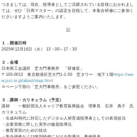
つきましては、現在、指導者としてご活躍されている皆様におかれまし
ては、ぜひ「日商マスター」の認定を目指して、本集合研修にご参加く
ださいますようご案内いたします。
記
１．開催日時
2025年12月16日（火） 13：00～17：30
２．会場
日本商工会議所 芝大門事務所 「研修室」
〒105-0012 東京都港区芝大門1-1-30 芝タワー 地下１階
https://ww
w.jcci.or.jp/about/map.html
※ページ下部の「芝大門事務所」をご参照ください。
３．講師・カリキュラム（予定）
講師 一般財団法人キャリア教育振興協会 理事長 石井 典子 氏
カリキュラム
・生成AI時代に対応したデジタル人材育成指導者としての表現技法
・企業実務に即した実学の徹底指導法
・教育実習のための技法
・集合研修および個別研修における指導法、事例発表