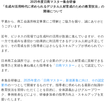
2025年度日商マスター集合研修
「生成AI活用時代に求められるデジタル人材育成のための教育技法」の
開催について
平素から、商工会議所検定事業にご理解とご協力を賜り、誠にありがと
うございます。
近年、ビジネスの現場では生成AIの活用が急速に進んでいますが、その
一方で生成AIを適切かつ効果的に利活用できるデジタル人材は不足して
おり、その育成を担う指導者にはさらなるスキルアップが求められてい
ます。
日本商工会議所では、かねてより企業のデジタル人材育成に貢献できる
指導力と実績を兼ね備えた指導者を「
日商マスター
」として認定してい
ます。
本集合研修は、
2025年度の「日商マスター」新規募集に向け、その認定
要件
の一つとして開催するものです。指導者に求められる最新の知識や
教育技法を習得いただくことを目的に、全体講義およびグループワー
ク、事例発表などにより、研修参加者の指導力向上・スキルアップを支
援いたします。