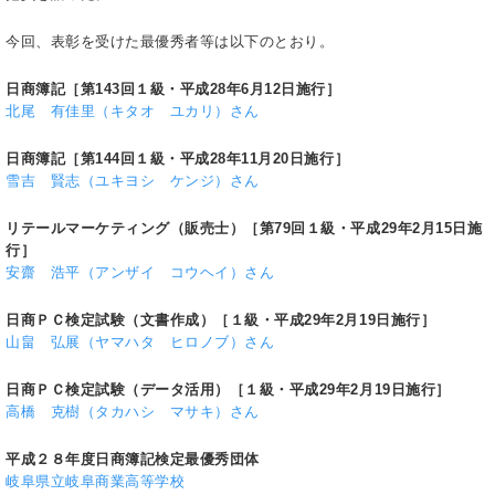
今回、表彰を受けた最優秀者等は以下のとおり。
日商簿記［第143回１級・平成28年6月12日施行］
北尾 有佳里（キタオ ユカリ）さん
日商簿記［第144回１級・平成28年11月20日施行］
雪吉 賢志（ユキヨシ ケンジ）さん
リテールマーケティング（販売士）［第79回１級・平成29年2月15日施
行］
安齋 浩平（アンザイ コウヘイ）さん
日商ＰＣ検定試験（文書作成）［１級・平成29年2月19日施行］
山畠 弘展（ヤマハタ ヒロノブ）さん
日商ＰＣ検定試験（データ活用）［１級・平成29年2月19日施行］
高橋 克樹（タカハシ マサキ）さん
平成２８年度日商簿記検定最優秀団体
岐阜県立岐阜商業高等学校