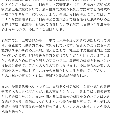
ケティング（販売士）、日商ＰＣ（文書作成）（データ活用）の検定試
験の最上級試験において、最も優秀な成績を収めた方に対する表彰式を
平成２９年６月２日に行った。また、今回から日商簿記については、昨
年１１月に開催された「日商簿記全国大会」で最も優れた成績を収めた
団体（学校、企業等）も初めて表彰した。本表彰式は昭和５１年度から
始まったもので、今回で４１回目となる。
表彰式では、三村会頭から「日本では人手不足が大きな課題となってお
り、各企業では働き方改革が求められています。皆さんのように個々の
能力やスキルを高めた人材が増えることで、社会全体の生産性向上に繋
がっていきます。ぜひ今後も努力を続けていただきたいと思います。ま
た、合格のために行った努力のプロセスは、最優秀の成績を収めたとい
う結果と併せて、皆さんの人生の宝物になります。今回得られた努力の
プロセスを大切にして、これから素晴らしい人生を築いてください。」
とのお祝いの言葉とともに、表彰状と記念品が贈られた。
また、受賞者代表あいさつでは、日商ＰＣ検定試験（文書作成）の最優
秀者である山畠弘展さんがお礼の言葉とともに、「最上位級に最優秀者
として合格したこと、また仲間と共に最高位の成績を収めたことは大き
な喜びであり、自信につながります。今後も研鑽を重ねて、それぞれの
分野・地域で産業界の一翼を担ってまいりたいと思います。」と今後の
抱負を語った。