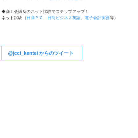
◆商工会議所のネット試験でステップアップ！
ネット試験（
日商ＰＣ
、
日商ビジネス英語
、
電子会計実務
等）
@jcci_kentei からのツイート