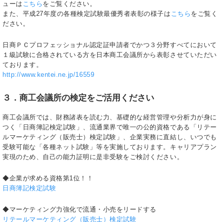
ューは
こちら
をご覧ください。
また、平成27年度の各種検定試験最優秀者表彰の様子は
こちら
をご覧く
ださい。
日商ＰＣプロフェッショナル認定証申請者でかつ３分野すべてにおいて
１級試験に合格されている方を日本商工会議所から表彰させていただい
ております。
http://www.kentei.ne.jp/16559
３．商工会議所の検定をご活用ください
商工会議所では、財務諸表を読む力、基礎的な経営管理や分析力が身に
つく「日商簿記検定試験」、流通業界で唯一の公的資格である「リテー
ルマーケティング（販売士）検定試験」、企業実務に直結し、いつでも
受験可能な「各種ネット試験」等を実施しております。キャリアプラン
実現のため、自己の能力証明に是非受験をご検討ください。
◆企業が求める資格第1位！！
日商簿記検定試験
◆マーケティング力強化で流通・小売をリードする
リテールマーケティング（販売士）検定試験