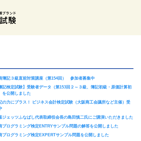
商簿記３級直前対策講座（第154回） 参加者募集中
簿記検定試験】受験者データ（第153回２～３級、簿記初級・原価計算初
）を公開しました
記の力にプラス！ ビジネス会計検定試験（大阪商工会議所など主催）受
中
葉ジェッツふなばし代表取締役会長の島田慎二氏にご講演いただきました
商プログラミング検定ENTRYサンプル問題の解答を公開しました
商プログラミング検定EXPERTサンプル問題を公開しました