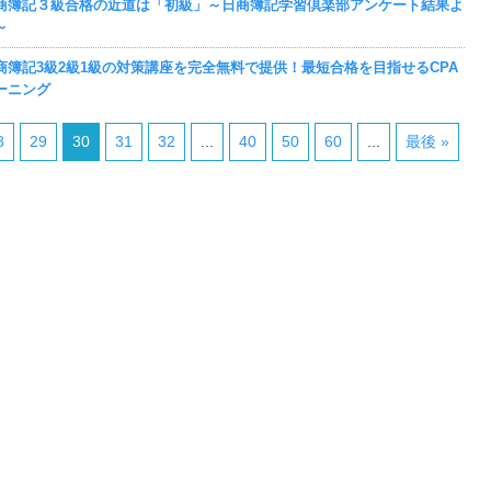
商簿記３級合格の近道は「初級」～日商簿記学習倶楽部アンケート結果よ
～
商簿記3級2級1級の対策講座を完全無料で提供！最短合格を目指せるCPA
ーニング
8
29
30
31
32
...
40
50
60
...
最後 »