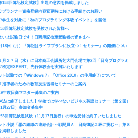
第153回簿記検定試験】出題の意図を掲載しました
Ｃプランナー資格登録内容変更時における手続きのお願い
中学生を対象に「秋のプログラミング体験イベント」を開催
153回簿記検定試験を受験された皆様へ
よいよ試験日です！日商簿記検定受験者の皆さまへ
1月18日（月）「簿記はライフプランに役立つ！セミナー」の開催につい
１月２７日（水）に日本商工会議所芝大門会場で第2回「日商プログラミ
グ検定EXPERT」先行体験会を実施いたします
ット試験での「Windows 7」「Office 2010」の使用終了について
Ｔ指導者のための教育技法習得セミナーのご案内
019年度日商マスター募集のご案内
申込は終了しました】学校では学べないビジネス英語セミナー（第２回）
11月27日）参加者募集中
153回簿記検定試験（11月17日施行）の申込受付は終了いたしました
ット小説「悪の組織の連結会計～戦闘員Ａ 日商簿記２級に挑む～」第８
を掲載しました