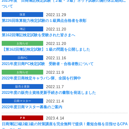
2023年度 日商簿記検定試験（２級・３級）ネット試験の施行休止期間に
ついて
2022.11.29
珠算
第226回珠算能力検定試験の１級満点合格者を表彰
2022.11.20
簿記
第162回簿記検定試験を受験された皆さまへ
2022.11.20
お知らせ
【第162回簿記検定試験】１級の問題を公開しました
2022.11.16
日商PC
2021年度日商PC検定試験 受験者・合格者数について
2022.11.9
お知らせ
2022年度日商検定キャラバン隊、全国を行脚中
2022.11.7
販売士更新
2022年度の販売士資格更新手続きの書類を発送しました
2022.11.4
日商マスター
2022年度日商マスター募集のご案内
2023.4.14
ＰＲ
日商簿記3級2級1級の対策講座を完全無料で提供！最短合格を目指せるCPA