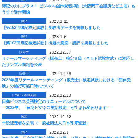
簿記の力にプラス！ ビジネス会計検定試験（大阪商工会議所など主催）も
うすぐ受付開始
2023.1.11
簿記
【第162回簿記検定試験】受験者データを掲載しました
2023.1.6
簿記
【第162回簿記検定試験】出題の意図・講評を掲載しました
2022.12.27
販売士
リテールマーケティング（販売士）検定３級（ネット試験方式）に対応し
たサンプル問題を公表
2022.12.26
販売士
2023年度リテールマーケティング（販売士）検定試験における「団体受
験」の施行可能日時について
2022.12.23
日商ビジネス英語
日商ビジネス英語検定のリニューアルについて
―2023年、「日商ビジネス英語検定」が生まれ変わります―
2022.12.22
珠算
十段認定者を公表（一般社団法人日本珠算連盟）
2022.12.1
簿記