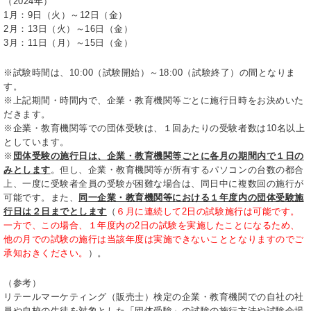
（2024年）
1月：9日（火）～12日（金）
2月：13日（火）～16日（金）
3月：11日（月）～15日（金）
※試験時間は、10:00（試験開始）～18:00（試験終了）の間となりま
す。
※上記期間・時間内で、企業・教育機関等ごとに施行日時をお決めいた
だきます。
※企業・教育機関等での団体受験は、１回あたりの受験者数は10名以上
としています。
※
団体受験の施行日は、企業・教育機関等ごとに各月の期間内で１日の
みとします
。但し、企業・教育機関等が所有するパソコンの台数の都合
上、一度に受験者全員の受験が困難な場合は、同日中に複数回の施行が
可能です。また、
同一企業・教育機関等における１年度内の団体受験施
行日は２日までとします
（
６月に連続して2日の試験施行は可能です。
一方で、この場合、１年度内の2日の試験を実施したことになるため、
他の月での試験の施行は当該年度は実施できないこととなりますのでご
承知おきください。
）。
（参考）
リテールマーケティング（販売士）検定の企業・教育機関での自社の社
員や自校の生徒を対象とした「団体受験」の試験の施行方法や試験会場