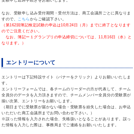
受験申し込み手続きをお願いします。
なお、受験申し込み受付期間・受付方法は、商工会議所ごとに異なりま
すので、
こちら
からご確認下さい。
（第162回簿記検定試験の申込は10月24日（月）までに終了となります
のでご注意ください。
なお、簿記ー１グランプリの申込締切については、11月16日（水）と
なります。）
エントリーについて
エントリーは下記特設サイト（バナーをクリック）よりお願いいたしま
す。
エントリーフォームでは、各チームのリーダーの方が代表して、チーム
全員分のデータを入力頂きますので、チームメンバー全員分の受験票が
揃い次第、エントリーをお願いします。
（期日までに受験票が届かない場合・受験票を紛失した場合は、お申込
いただいた商工会議所までお問い合わせ下さい。）
※誤った情報を入力された場合、失格扱いとなることがあります。誤っ
た情報を入力した際は、事務局までご連絡をお願いいたします。