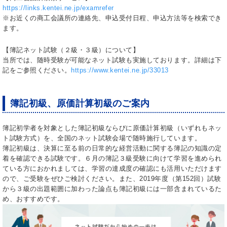
https://links.kentei.ne.jp/examrefer
※お近くの商工会議所の連絡先、申込受付日程、申込方法等を検索でき
ます。
【簿記ネット試験（２級・３級）について】
当所では、随時受験が可能なネット試験も実施しております。詳細は下
記をご参照ください。
https://www.kentei.ne.jp/33013
簿記初級、原価計算初級のご案内
簿記初学者を対象とした簿記初級ならびに原価計算初級（いずれもネッ
ト試験方式）を、全国のネット試験会場で随時施行しています。
簿記初級は、決算に至る前の日常的な経営活動に関する簿記の知識の定
着を確認できる試験です。６月の簿記３級受験に向けて学習を進められ
ている方におかれましては、学習の達成度の確認にも活用いただけます
ので、ご受験をぜひご検討ください。また、2019年度（第152回）試験
から３級の出題範囲に加わった論点も簿記初級には一部含まれているた
め、おすすめです。