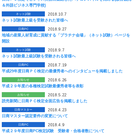
＆外語ビジネス専門学校)
2018.10.7
ネット試験
ネット試験最上級を受験された皆様へ
2018.9.27
日商PC
地域の産業人材育成に貢献する「プラチナ会場」（ネット試験）ページを
開設
2018.9.7
ネット試験
ネット試験最上級試験を受験される皆様へ
2018.7.19
日商PC
平成29年度日商ＰＣ検定の最優秀者へのインタビューを掲載しました
2018.6.26
お知らせ
平成２９年度の各種検定試験最優秀者等を表彰
2018.5.22
お知らせ
読売新聞に日商ＰＣ検定全面広告を掲載しました
2018.4.23
日商マスター
日商マスター認定要件の変更について
2018.4.9
日商PC
平成２９年度日商PC検定試験 受験者・合格者数について