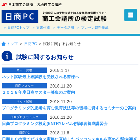
＞ 日商PCトップ
＞ 文書作成
＞ データ活用
＞ プレゼン資料作成
トップ
＞
日商PC
＞ 試験に関するお知らせ
試験に関するお知らせ
2019.1.17
ネット試験
ネット試験最上級試験を受験される皆様へ
2018.11.20
日商マスター
２０１８年度日商マスター募集のご案内
2018.11.20
ネット試験
プログラミング的思考を育む教育技法等の習得に資するセミナーのご案内
2018.11.20
日商プログラミング
日商プログラミング検定(ENTRYレベル)指導者養成講習会
2018.11.8
日商PC
日商ＰＣ検定でビジネス実務に直結したパソコンスキルを高める(駿台観光