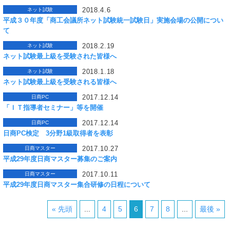
2018.4.6
ネット試験
平成３０年度「商工会議所ネット試験統一試験日」実施会場の公開につい
て
2018.2.19
ネット試験
ネット試験最上級を受験された皆様へ
2018.1.18
ネット試験
ネット試験最上級を受験される皆様へ
2017.12.14
日商PC
「ＩＴ指導者セミナー」等を開催
2017.12.14
日商PC
日商PC検定 3分野1級取得者を表彰
2017.10.27
日商マスター
平成29年度日商マスター募集のご案内
2017.10.11
日商マスター
平成29年度日商マスター集合研修の日程について
« 先頭
...
4
5
6
7
8
...
最後 »