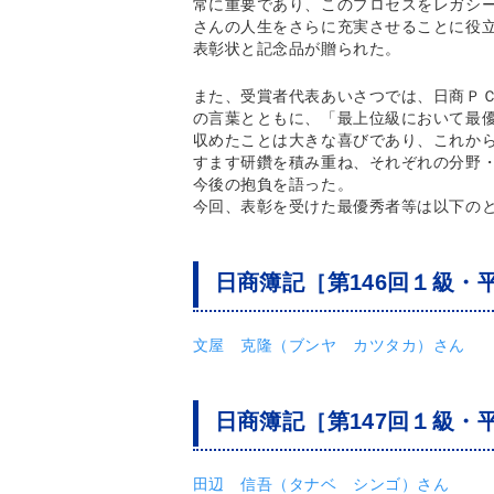
常に重要であり、このプロセスをレガシ
さんの人生をさらに充実させることに役
表彰状と記念品が贈られた。
また、受賞者代表あいさつでは、日商Ｐ
の言葉とともに、「最上位級において最
収めたことは大きな喜びであり、これか
すます研鑽を積み重ね、それぞれの分野
今後の抱負を語った。
今回、表彰を受けた最優秀者等は以下の
日商簿記［第146回１級・平
文屋 克隆（ブンヤ カツタカ）さん
日商簿記［第147回１級・平
田辺 信吾（タナベ シンゴ）さん