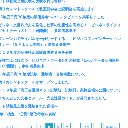
ット試験最上級試験を受験される皆様へ
商リカレントスクールで教室見学会と説明会を実施します
018年度日商PC検定の最優秀者へのインタビューを掲載しました
ビジネス文書作成力を強化し仕事の生産性を高める！ ビジネスライティ
グセミナー（８月１４日開催）」参加者募集中
プレゼン力でライバルを一歩リードする！ ビジネスプレゼンテーション
ミナー （８月１５日開催）」参加者募集中
０１８年度の各種検定試験最優秀者等を表彰
産性向上に役立つ ビジネス・データ分析の極意「Excelデータ活用講座
６/27開講）」参加者募集中
018年度日商PC検定試験 受験者・合格者数について
商リカレントスクールがオープンしました
０１９年度「商工会議所ネット試験統一試験日」実施会場の公開について
きちんとした文書とメール 完全速習ガイド」が発刊されました
ット試験最上級を受験された皆様へ
商PC検定 3分野1級取得者を表彰
« 先頭
...
3
4
5
6
7
...
10
...
最後 »