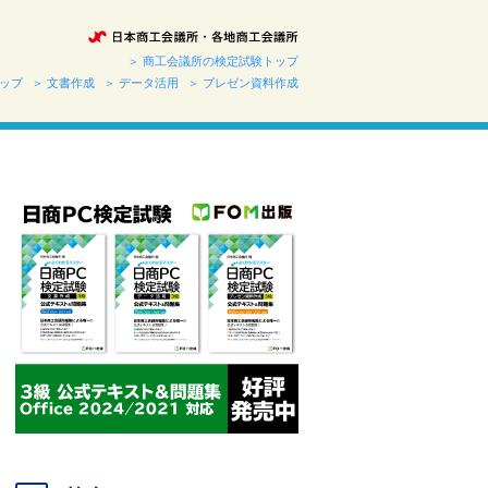
＞ 商工会議所の検定試験トップ
トップ
＞ 文書作成
＞ データ活用
＞ プレゼン資料作成