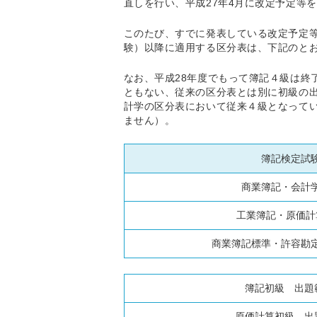
直しを行い、平成27年4月に改定予定等
このたび、すでに発表している改定予定等に
験）以降に適用する区分表は、下記のと
なお、平成28年度でもって簿記４級は終
ともない、従来の区分表とは別に初級の出
計学の区分表において従来４級となって
ません）。
簿記検定試
商業簿記・会計学
工業簿記・原価計
商業簿記標準・許容勘定
簿記初級 出題
原価計算初級 出