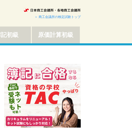
＞ 商工会議所の検定試験トップ
簿記初級
原価計算初級