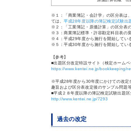
※１：「商業簿記・会計学」の区分表は、
ては、
平成28年度以降の簿記検定試験出
※２：「工業簿記・原価計算」の区分表
※３：商業簿記標準・許容勘定科目表の
※４：平成29年度から施行を開始してい
※５：平成30年度から施行を開始してい
【参考】
■出題区分改定特設サイト（検定ホームペ
https://www.kentei.ne.jp/bookkeeping/re
※平成28年度から30年度にかけての改
趣旨および区分表改定後のサンプル問題
■平成２８年度以降の簿記検定試験出題
http://www.kentei.ne.jp/7293
過去の改定