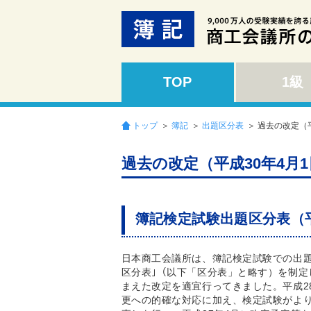
TOP
1級
トップ
＞
簿記
＞
出題区分表
＞ 過去の改定（
過去の改定（平成30年4月
簿記検定試験出題区分表（
日本商工会議所は、簿記検定試験での出
区分表｣（以下「区分表」と略す）を制
まえた改定を適宜行ってきました。平成2
更への的確な対応に加え、検定試験がよ