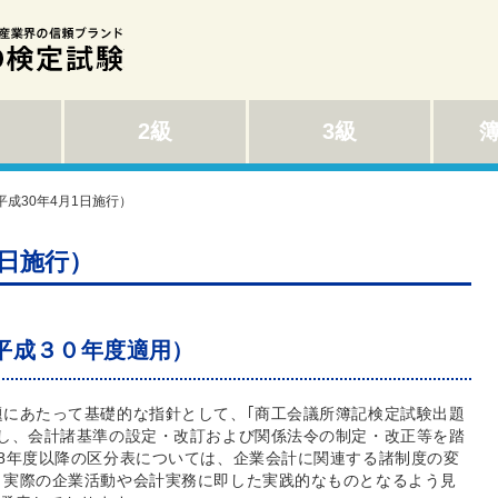
2級
3級
平成30年4月1日施行）
1日施行）
平成３０年度適用）
題にあたって基礎的な指針として、｢商工会議所簿記検定試験出題
定し、会計諸基準の設定・改訂および関係法令の制定・改正等を踏
8年度以降の区分表については、企業会計に関連する諸制度の変
り実際の企業活動や会計実務に即した実践的なものとなるよう見