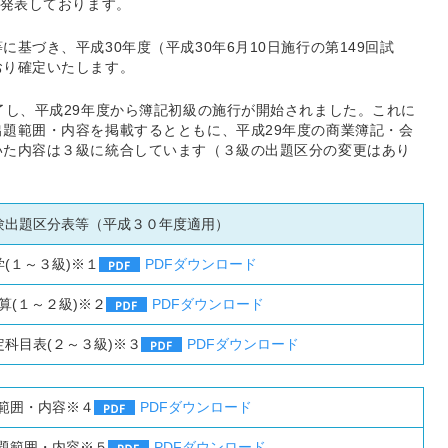
を発表しております。
基づき、平成30年度（平成30年6月10日施行の第149回試
おり確定いたします。
了し、平成29年度から簿記初級の施行が開始されました。これに
題範囲・内容を掲載するとともに、平成29年度の商業簿記・会
いた内容は３級に統合しています（３級の出題区分の変更はあり
験出題区分表等（平成３０年度適用）
(１～３級)※１
PDFダウンロード
算(１～２級)※２
PDFダウンロード
科目表(２～３級)※３
PDFダウンロード
範囲・内容※４
PDFダウンロード
題範囲・内容※５
PDFダウンロード