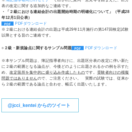
表の改定に関する追加的なご連絡です。
・「２級における連結会計の出題開始時期の明確化について」（平成28
年12月1日公表）
PDFダウンロード
※２級における連結会計の出題は平成29年11月施行の第147回検定試験
以降とする旨のご連絡です。
○２級・新規論点に関するサンプル問題
PDFダウンロード
※本サンプル問題は、簿記指導者向けに、出題区分表の改定に伴い新た
に２級の範囲となる論点が、今後どのように出題されるかの例を示すた
め、
改定箇所を集中的に盛り込み作成したもの
です。
受験者向けの模擬
問題ではありません
ので、ご注意ください。 実際の試験では、従来か
ら２級の範囲である論点と合わせ、幅広く出題いたします。
@jcci_kentei からのツイート