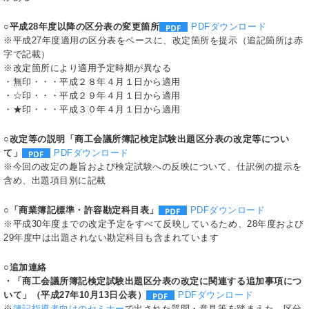
○
平成28年度以降の区分表の変更箇所
PDFダウンロード
※平成27年度適用の区分表をベースに、改定箇所を提示（追記箇所は赤
字で記載）
※改定箇所により適用予定時期が異なる
・無印・・・平成２８年４月１日から適用
・☆印・・・平成２９年４月１日から適用
・★印・・・平成３０年４月１日から適用
○改定等の説明「商工会議所簿記検定試験出題区分表の改定等につい
て」
PDFダウンロード
※今回の改定の趣旨および検定試験への反映について、仕訳例の提示を
含め、出題項目別に記載
○「商業簿記標準・許容勘定科目表」
PDFダウンロード
※平成30年度までの改定予定をすべて反映しているため、28年度および
29年度中は出題されない勘定科目も含まれています
○追加連絡
・「商工会議所簿記検定試験出題区分表の改定に関連する追加事項につ
いて」（平成27年10月13日公表）
PDFダウンロード
※
簿記指導者向けのセミナー
で出された質問・意見等を踏まえた、区分