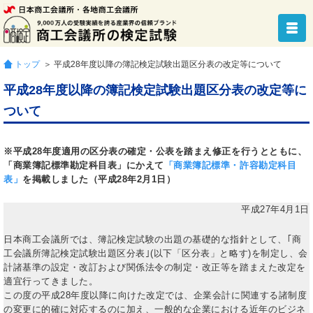
トップ
＞ 平成28年度以降の簿記検定試験出題区分表の改定等について
平成28年度以降の簿記検定試験出題区分表の改定等に
ついて
※平成28年度適用の区分表の確定・公表を踏まえ修正を行うとともに、
「商業簿記標準勘定科目表」にかえて
「商業簿記標準・許容勘定科目
表」
を掲載しました（平成28年2月1日）
平成27年4月1日
日本商工会議所では、簿記検定試験の出題の基礎的な指針として、｢商
工会議所簿記検定試験出題区分表｣(以下「区分表」と略す)を制定し、会
計諸基準の設定・改訂および関係法令の制定・改正等を踏まえた改定を
適宜行ってきました。
この度の平成28年度以降に向けた改定では、企業会計に関連する諸制度
の変更に的確に対応するのに加え、一般的な企業における近年のビジネ