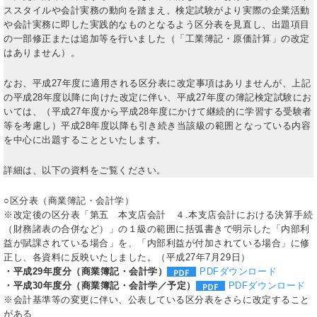
ススタイルや会計実務の動向を踏まえ、検定試験がより実際の企業活動
や会計実務に即した実践的なものとなるよう区分表を見直し、出題項目
の一部修正または追加等を行いました（「工業簿記・原価計算」の改定
はありません）。
なお、平成27年度に適用される区分表に改定事項はありませんが、上記
の平成28年度以降に向けた改定に伴い、平成27年度の簿記検定試験にお
いては、（平成27年度から平成28年度にかけて継続的に学習する受験者
等を考慮し）平成28年度以降も引き続き当該級の範囲となっている内容
を中心に出題することといたします。
詳細は、以下の資料をご覧ください。
○区分表（商業簿記・会計学）
※改定後の区分表「第五 本支店会計 ４.本支店会計における決算手続
（財務諸表の合併など）」の１級の範囲に括弧書きで明示した「内部利
益が賦課されている場合」を、「内部利益が付加されている場合」に修
正し、各資料に反映いたしました。（平成27年7月29日）
・平成29年度分（商業簿記・会計学）
PDFダウンロード
・平成30年度分（商業簿記・会計学／予定）
PDFダウンロード
※会計基準等の変更に伴い、公表している区分表をさらに改定すること
がある