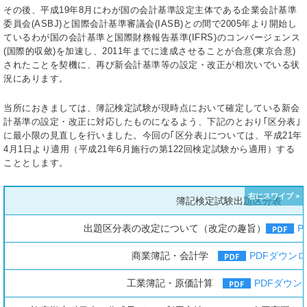
その後、平成19年8月にわが国の会計基準設定主体である企業会計基準
委員会(ASBJ)と国際会計基準審議会(IASB)との間で2005年より開始し
ているわが国の会計基準と国際財務報告基準(IFRS)のコンバージェンス
(国際的収斂)を加速し、2011年までに達成させることが合意(東京合意)
されたことを契機に、再び新会計基準等の設定・改正が相次いでいる状
況にあります。
当所におきましては、簿記検定試験が現時点において確定している新会
計基準の設定・改正に対応したものになるよう、下記のとおり｢区分表｣
に最小限の見直しを行いました。今回の｢区分表｣については、平成21年
4月1日より適用（平成21年6月施行の第122回検定試験から適用）する
こととします。
簿記検定試験出題区分表
出題区分表の改定について（改定の趣旨）
P
商業簿記・会計学
PDFダウン
工業簿記・原価計算
PDFダウン