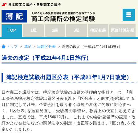
TOP
1級
2級
3級
簿記初級
原価計算初級
トップ
＞
簿記
＞
出題区分表
＞ 過去の改定（平成21年4月1日施行）
過去の改定（平成21年4月1日施行）
簿記検定試験出題区分表（平成21年1月7日改定）
日本商工会議所では、簿記検定試験の出題の基礎的な指針として、｢商
工会議所簿記検定試験出題区分表｣(以下「区分表」と略す)を昭和34年9
月に制定して以来、企業会計を取り巻く環境の変化に的確に対応すべ
く、｢区分表｣を適宜見直し、受験者の学習や、教育上の便宜に応えてき
ました。直近では、平成18年12月に、これまでの会計諸基準の設定・改
訂および会社法などの関係法令の制定・改正等を踏まえ、｢区分表｣を改
定いたしました。