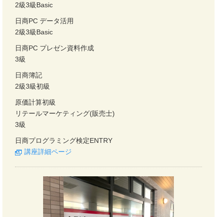
2級3級Basic
日商PC データ活用
2級3級Basic
日商PC プレゼン資料作成
3級
日商簿記
2級3級初級
原価計算初級
リテールマーケティング(販売士)
3級
日商プログラミング検定ENTRY
講座詳細ページ