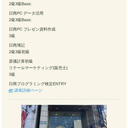
2級3級Basic
日商PC データ活用
2級3級Basic
日商PC プレゼン資料作成
3級
日商簿記
2級3級初級
原価計算初級
リテールマーケティング(販売士)
3級
日商プログラミング検定ENTRY
講座詳細ページ