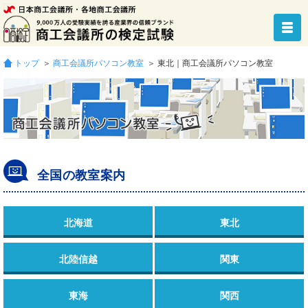
トップ
＞
商工会議所パソコン教室
＞ 東北｜商工会議所パソコン教室
全国の教室案内
北海道
東北
北陸信越
関東
東海
関西