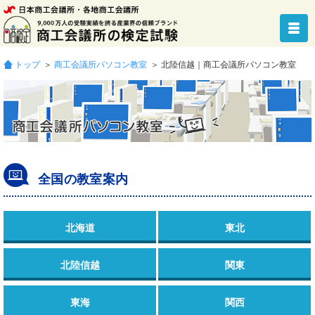
トップ
＞
商工会議所パソコン教室
＞ 北陸信越｜商工会議所パソコン教室
全国の教室案内
北海道
東北
北陸信越
関東
東海
関西