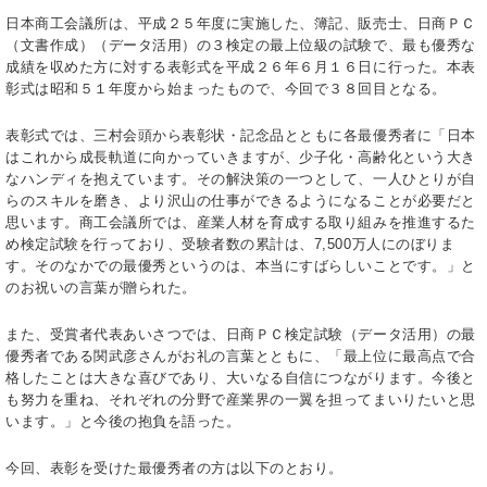
日本商工会議所は、平成２５年度に実施した、簿記、販売士、日商ＰＣ
（文書作成）（データ活用）の３検定の最上位級の試験で、最も優秀な
成績を収めた方に対する表彰式を平成２６年６月１６日に行った。本表
彰式は昭和５１年度から始まったもので、今回で３８回目となる。
表彰式では、三村会頭から表彰状・記念品とともに各最優秀者に「日本
はこれから成長軌道に向かっていきますが、少子化・高齢化という大き
なハンディを抱えています。その解決策の一つとして、一人ひとりが自
らのスキルを磨き、より沢山の仕事ができるようになることが必要だと
思います。商工会議所では、産業人材を育成する取り組みを推進するた
め検定試験を行っており、受験者数の累計は、7,500万人にのぼりま
す。そのなかでの最優秀というのは、本当にすばらしいことです。」と
のお祝いの言葉が贈られた。
また、受賞者代表あいさつでは、日商ＰＣ検定試験（データ活用）の最
優秀者である関武彦さんがお礼の言葉とともに、「最上位に最高点で合
格したことは大きな喜びであり、大いなる自信につながります。今後と
も努力を重ね、それぞれの分野で産業界の一翼を担ってまいりたいと思
います。」と今後の抱負を語った。
今回、表彰を受けた最優秀者の方は以下のとおり。