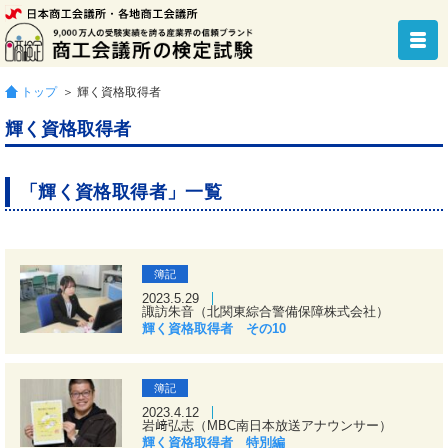
トップ
＞ 輝く資格取得者
輝く資格取得者
「輝く資格取得者」一覧
簿記
2023.5.29
諏訪朱音（北関東綜合警備保障株式会社）
輝く資格取得者 その10
簿記
2023.4.12
岩﨑弘志（MBC南日本放送アナウンサー）
輝く資格取得者 特別編