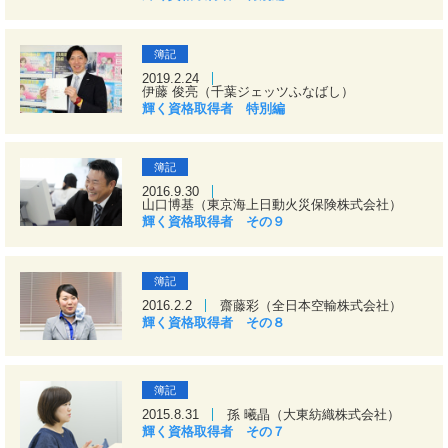
簿記
2019.2.24
伊藤 俊亮（千葉ジェッツふなばし）
輝く資格取得者 特別編
簿記
2016.9.30
山口博基（東京海上日動火災保険株式会社）
輝く資格取得者 その９
簿記
2016.2.2
齋藤彩（全日本空輸株式会社）
輝く資格取得者 その８
簿記
2015.8.31
孫 曦晶（大東紡織株式会社）
輝く資格取得者 その７