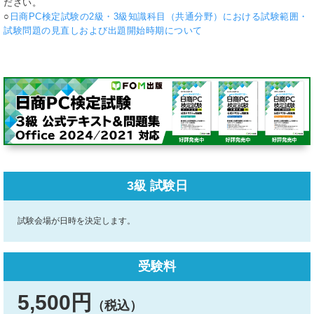
ださい。
○
日商PC検定試験の2級・3級知識科目（共通分野）における試験範囲・
試験問題の見直しおよび出題開始時期について
3級 試験日
試験会場が日時を決定します。
受験料
5,500円
（税込）