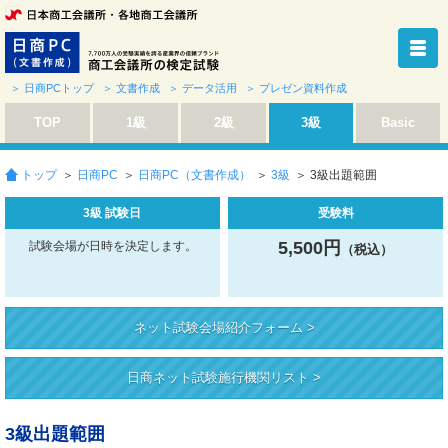
＞ 日商PCトップ
＞ 文書作成
＞ データ活用
＞ プレゼン資料作成
TOP
1級
2級
3級
Basic
トップ
＞
日商PC
＞
日商PC（文書作成）
＞
3級
＞ 3級出題範囲
3級 試験日
受験料
5,500円
試験会場が日時を決定します。
（税込）
ネット試験会場紹介フォーム >
日商ネット試験施行機関リスト >
3級出題範囲