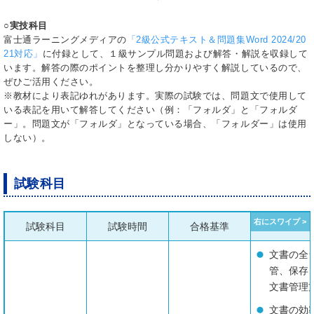
○実技科目
富士通ラーニングメディアの
「2級公式テキスト＆問題集Word 2024/20
21対応」
に付録として、１級サンプル問題および解答・解説を収録して
います。解答の際のポイントを整理し分かりやすく解説しているので、
ぜひご活用ください。
※教材により表記ゆれがあります。実際の試験では、問題文で使用して
いる表記を用いて解答してください（例：「フォルダ」と「フォルダ
ー」。問題文が「フォルダ」となっている場合、「フォルダー」は使用
しない）。
試験科目
試験科目
試験時間
合格基準
文書の全
管、保存
文書管理
文書の効