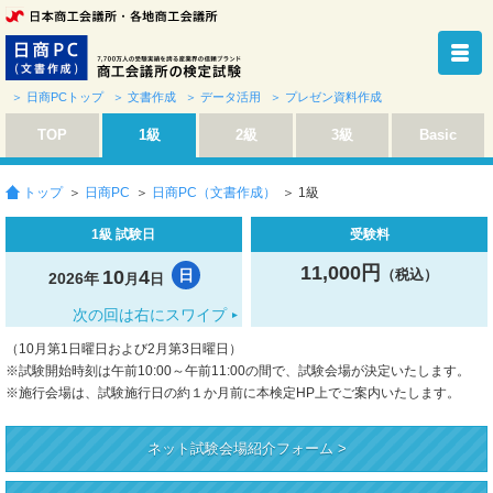
＞ 日商PCトップ
＞ 文書作成
＞ データ活用
＞ プレゼン資料作成
TOP
1級
2級
3級
Basic
トップ
＞
日商PC
＞
日商PC（文書作成）
＞ 1級
1級 試験日
受験料
11,000円
10
4
2
21
日
（税込）
日
2026年
2027年
月
日
月
日
次の回は右にスワイプ
（10月第1日曜日および2月第3日曜日）
※試験開始時刻は午前10:00～午前11:00の間で、試験会場が決定いたします。
※施行会場は、試験施行日の約１か月前に本検定HP上でご案内いたします。
ネット試験会場紹介フォーム >