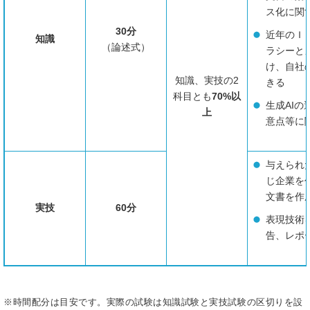
ス化に関
30分
近年のＩ
知識
（論述式）
ラシーと
け、自社
知識、実技の2
きる
科目とも
70%以
生成AI
上
意点等に
与えられ
じ企業を
文書を作
実技
60分
表現技術
告、レポ
※時間配分は目安です。実際の試験は知識試験と実技試験の区切りを設