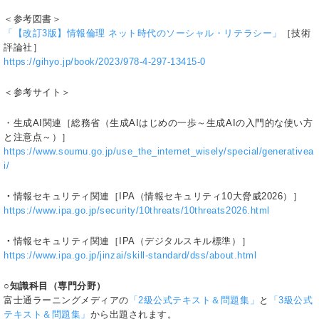
＜参考図書＞
「【改訂3版】情報倫理 ネット時代のソーシャル・リテラシー」
［技術
評論社］
https://gihyo.jp/book/2023/978-4-297-13415-0
＜参考サイト＞
・生成AI関連［総務省（生成AIはじめの一歩～生成AIの入門的な使い方
と注意点～）］
https://www.soumu.go.jp/use_the_internet_wisely/special/generativea
i/
・
情報セキュリティ関連［IPA（情報セキュリティ10大脅威2026）］
https://www.ipa.go.jp/security/10threats/10threats2026.html
・
情報セキュリティ関連［IPA（デジタルスキル標準）］
https://www.ipa.go.jp/jinzai/skill-standard/dss/about.html
○知識科目（専門分野）
富士通ラーニングメディアの
「2級公式テキスト＆問題集」
と
「3級公式
テキスト＆問題集」
から出題されます。