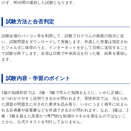
けず、90分間の連続した試験となります。
試験方法と合否判定
試験会場のパソコン等を利用して、試験プログラムの画面の指示に従
い、試験問題をダウンロードして実施します。作成した答案は指定され
たフォルダに保存のうえ、インターネットを介して日商に送信すること
で試験が終了します。合否は日商で中央採点を行った後、結果を通知し
ます。
試験内容
・学習のポイント
1級の知識科目では、2級・3級で学んだ知識をもとに、いかに正確に、
かつわかりやすく説明できるかが問われます。実技科目では、与えられ
た課題や問題文に示された要求を読み取り、いかにうまく相手に伝えら
れる企画書や提案書などを作成できるかが問われます。なお、1級は、2
級・3級を超えた高度かつ専門的な知識やスキルを測るものではないこ
とから、公式テキストを刊行しておりません。