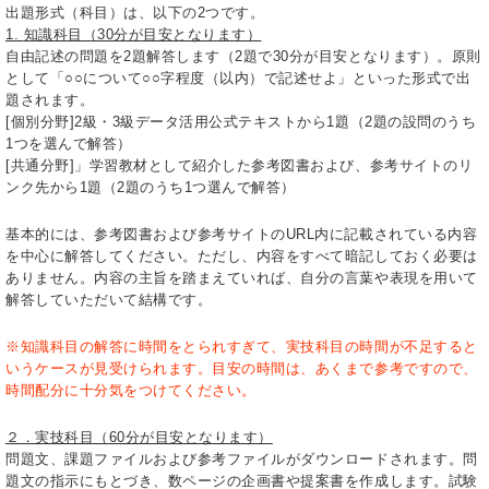
出題形式（科目）は、以下の2つです。
1.
知識科目（30分が目安となります）
自由記述の問題を2題解答します（2題で30分が目安となります）。原則
として「○○について○○字程度（以内）で記述せよ」といった形式で出
題されます。
[個別分野]2級・3級データ活用公式テキストから1題（2題の設問のうち
1つを選んで解答）
[共通分野]」学習教材として紹介した参考図書および、参考サイトのリ
ンク先から1題（2題のうち1つ選んで解答）
基本的には、参考図書および参考サイトのURL内に記載されている内容
を中心に解答してください。ただし、内容をすべて暗記しておく必要は
ありません。内容の主旨を踏まえていれば、自分の言葉や表現を用いて
解答していただいて結構です。
※知識科目の解答に時間をとられすぎて、実技科目の時間が不足すると
いうケースが見受けられます。目安の時間は、あくまで参考ですので、
時間配分に十分気をつけてください。
２．実技科目（60分が目安となります）
問題文、課題ファイルおよび参考ファイルがダウンロードされます。問
題文の指示にもとづき、数ページの企画書や提案書を作成します。試験