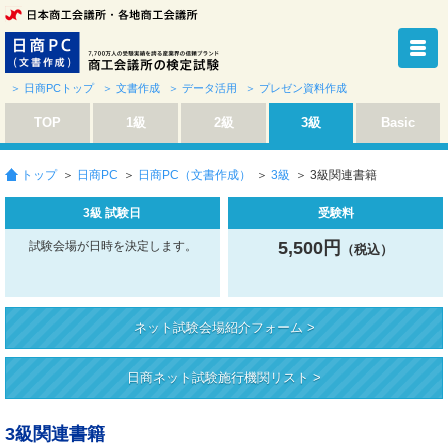
＞ 日商PCトップ
＞ 文書作成
＞ データ活用
＞ プレゼン資料作成
TOP
1級
2級
3級
Basic
トップ
＞
日商PC
＞
日商PC（文書作成）
＞
3級
＞ 3級関連書籍
3級 試験日
受験料
5,500円
試験会場が日時を決定します。
（税込）
ネット試験会場紹介フォーム >
日商ネット試験施行機関リスト >
3級関連書籍