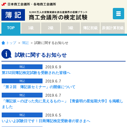
TOP
1級
2級
3級
簿記初級
原価計算初級
トップ
＞
簿記
＞ 試験に関するお知らせ
試験に関するお知らせ
2019.6.9
簿記
第152回簿記検定試験を受験された皆様へ
2019.6.7
簿記
「第２回 簿記坂セミナー」の開催について
2019.6.7
簿記
「簿記坂～のぼった先に見えるもの～」【青森明の星短期大学】を掲載し
ました
2019.6.5
簿記
いよいよ試験日です！日商簿記検定受験者の皆さまへ