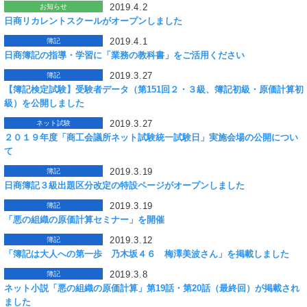
2019.4.2
お知らせ
日商リカレントスクールがオープンしました
2019.4.1
簿記
日商簿記の指導・学習に「業務の教科書」をご活用ください
2019.3.27
簿記
【簿記検定試験】受験者データ（第151回２・３級、簿記初級・原価計算初
級）を公開しました
2019.3.27
ネット試験
２０１９年度「商工会議所ネット試験統一試験日」実施会場の公開につい
て
2019.3.19
簿記
日商簿記３級出題区分改定の特設ページがオープンしました
2019.3.19
簿記
「悪の組織の原価計算セミナー」を開催
2019.3.12
簿記
「簿記は大人への第一歩 乃木坂４６ 梅澤美波さん」を掲載しました
2019.3.8
簿記
ネット小説「悪の組織の原価計算」第19話・第20話（最終回）が掲載され
ました