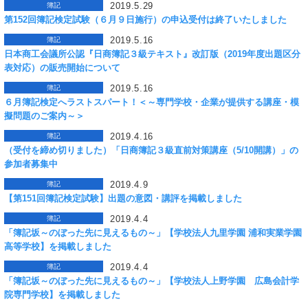
2019.5.29
簿記
第152回簿記検定試験（６月９日施行）の申込受付は終了いたしました
2019.5.16
簿記
日本商工会議所公認『日商簿記３級テキスト』改訂版（2019年度出題区分
表対応）の販売開始について
2019.5.16
簿記
６月簿記検定へラストスパート！＜～専門学校・企業が提供する講座・模
擬問題のご案内～＞
2019.4.16
簿記
（受付を締め切りました）「日商簿記３級直前対策講座（5/10開講）」の
参加者募集中
2019.4.9
簿記
【第151回簿記検定試験】出題の意図・講評を掲載しました
2019.4.4
簿記
「簿記坂～のぼった先に見えるもの～」【学校法人九里学園 浦和実業学園
高等学校】を掲載しました
2019.4.4
簿記
「簿記坂～のぼった先に見えるもの～」【学校法人上野学園 広島会計学
院専門学校】を掲載しました