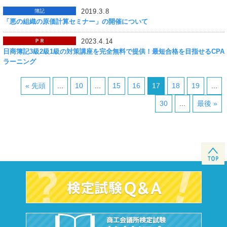
2019.3.8
簿記
「悪の組織の原価計算セミナー」の開催について
2023.4.14
ＰＲ
日商簿記3級2級1級の対策講座を完全無料で提供！最短合格を目指せるCPA
ラーニング
« 先頭
...
10
...
15
16
17
18
19
...
30
...
最後 »