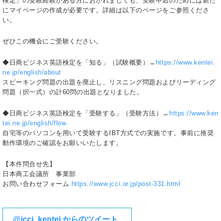
検定」の受験経験がある方におかれましても、受験申込のためには新た
にマイページの作成が必要です。詳細は以下のページをご参照くださ
い。
ぜひこの機会にご受験ください。
◆日商ビジネス英語検定を「知る」（試験概要）→
https://www.kentei.
ne.jp/english/about
スピーキング問題の出題を廃止し、リスニング問題およびリーディング
問題（択一式）の計60問の出題となりました。
◆日商ビジネス英語検定を「受験する」（受験方法）→
https://www.ken
tei.ne.jp/english/flow
自宅等のパソコンを用いて受験するIBT方式での実施です。事前に推奨
動作環境のご確認をお願いいたします。
【本件問合せ先】
日本商工会議所 事業部
お問い合わせフォーム
https://www.jcci.or.jp/post-331.html
@jcci_kentei からのツイート